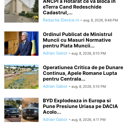
ANCPI a Hotarat ce va Bloca in
eTerra Cand Redeschide
Cadastrul,...
Redactia iDevice.ro
-
aug. 8, 2026, 9:46 PM
Ordinul Publicat de Ministrul
Muncii cu Masuri Normative
pentru Piata Muncii...
Adrian Gabor
-
aug. 8, 2026, 6:10 PM
Operatiunea Critica de pe Dunare
Continua, Apele Romane Lupta
pentru Centrala...
Adrian Gabor
-
aug. 8, 2026, 5:10 PM
BYD Explodeaza in Europa si
Pune Presiune Uriasa pe DACIA
Acolo...
Adrian Gabor
-
aug. 8, 2026, 4:11 PM