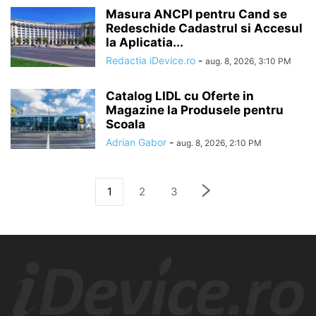
Masura ANCPI pentru Cand se
Redeschide Cadastrul si Accesul
la Aplicatia...
Redactia iDevice.ro
-
aug. 8, 2026, 3:10 PM
Catalog LIDL cu Oferte in
Magazine la Produsele pentru
Scoala
Adrian Gabor
-
aug. 8, 2026, 2:10 PM
1
2
3