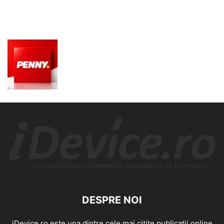
DESPRE NOI
iDevice.ro este una dintre cele mai citite publicatii online