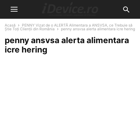
Acasă
PENNY Vizat de o ALERTĂ Alimentara a ANSVSA, ce Trebuie să
Știe Toți Clienții din România
penny ansvsa alerta alimentara icre hering
penny ansvsa alerta alimentara
icre hering