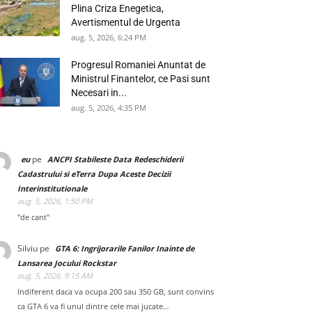
Plina Criza Enegetica,
Avertismentul de Urgenta
aug. 5, 2026, 6:24 PM
Progresul Romaniei Anuntat de
Ministrul Finantelor, ce Pasi sunt
Necesari in...
aug. 5, 2026, 4:35 PM
pe
eu
ANCPI Stabileste Data Redeschiderii
Cadastrului si eTerra Dupa Aceste Decizii
Interinstitutionale
aug. 5, 2026, 1:50 PM
"de cant"
Silviu
pe
GTA 6: Ingrijorarile Fanilor Inainte de
Lansarea Jocului Rockstar
aug. 5, 2026, 9:15 AM
Indiferent daca va ocupa 200 sau 350 GB, sunt convins
ca GTA 6 va fi unul dintre cele mai jucate…