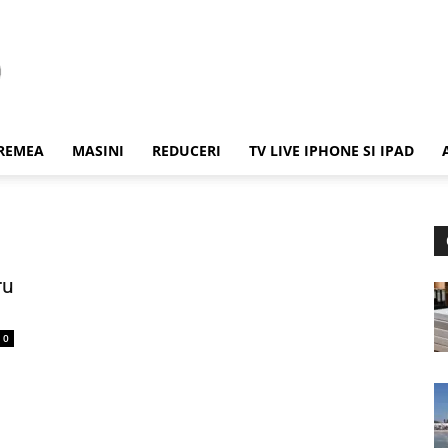
REMEA
MASINI
REDUCERI
TV LIVE IPHONE SI IPAD
ru
0