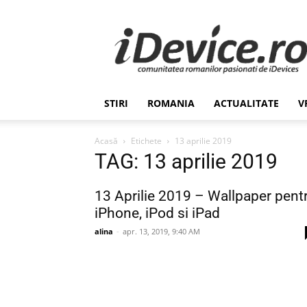
Stiri
de
Ultima
Ora
despre
Romania,
STIRI
ROMANIA
ACTUALITATE
V
Afaceri,
Tehnologie,
Economie,
Acasă
Etichete
13 aprilie 2019
Stiinta
TAG: 13 aprilie 2019
–
iDevice.ro
13 Aprilie 2019 – Wallpaper pent
iPhone, iPod si iPad
alina
-
apr. 13, 2019, 9:40 AM