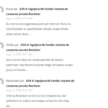
Aurel
pe
GTA 6: Ingrijorarile Fanilor Inainte de
Lansarea Jocului Rockstar
aug. 5, 2026, 9:11 AM
Eu cred ca se exagereaza putin pe internet. Pana nu
vine Rockstar cu specificatiile oficiale, toate cifrele
astea raman doar…
Ovidiu
pe
GTA 6: Ingrijorarile Fanilor Inainte de
Lansarea Jocului Rockstar
aug. 5, 2026, 9:01 AM
Sunt curios daca vor exista pachete de texturi
optionale. Asa fiecare isi poate alege cat spatiu ocupa
jocul, in functie…
Alexandru
pe
GTA 6: Ingrijorarile Fanilor Inainte de
Lansarea Jocului Rockstar
aug. 5, 2026, 8:51 AM
Cred ca Rockstar va livra un joc exceptional, dar
utilizatorii ar trebui sa inceapa sa faca loc din timp
pe…