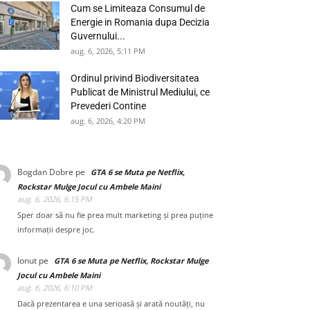
Cum se Limiteaza Consumul de
Energie in Romania dupa Decizia
Guvernului...
aug. 6, 2026, 5:11 PM
Ordinul privind Biodiversitatea
Publicat de Ministrul Mediului, ce
Prevederi Contine
aug. 6, 2026, 4:20 PM
Bogdan Dobre
pe
GTA 6 se Muta pe Netflix,
Rockstar Mulge Jocul cu Ambele Maini
aug. 6, 2026, 6:15 PM
Sper doar să nu fie prea mult marketing și prea puține
informații despre joc.
Ionut
pe
GTA 6 se Muta pe Netflix, Rockstar Mulge
Jocul cu Ambele Maini
aug. 6, 2026, 6:10 PM
Dacă prezentarea e una serioasă și arată noutăți, nu