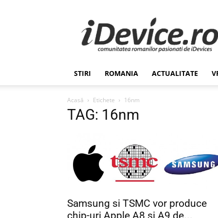
Stiri
de
Ultima
Ora
despre
Romania,
STIRI
ROMANIA
ACTUALITATE
V
Afaceri,
Tehnologie,
Economie,
Acasă
Etichete
16nm
Stiinta
TAG: 16nm
–
iDevice.ro
Samsung si TSMC vor produce
chip-uri Apple A8 si A9 de...