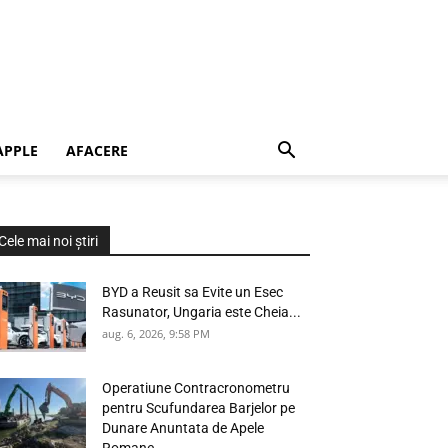
APPLE
AFACERE
Cele mai noi știri
BYD a Reusit sa Evite un Esec
Rasunator, Ungaria este Cheia...
aug. 6, 2026, 9:58 PM
Operatiune Contracronometru
pentru Scufundarea Barjelor pe
Dunare Anuntata de Apele