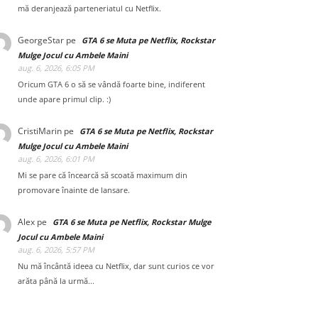
mă deranjează parteneriatul cu Netflix.
GeorgeStar
pe
GTA 6 se Muta pe Netflix, Rockstar
Mulge Jocul cu Ambele Maini
aug. 6, 2026, 6:05 PM
Oricum GTA 6 o să se vândă foarte bine, indiferent
unde apare primul clip. :)
CristiMarin
pe
GTA 6 se Muta pe Netflix, Rockstar
Mulge Jocul cu Ambele Maini
aug. 6, 2026, 6:01 PM
Mi se pare că încearcă să scoată maximum din
promovare înainte de lansare.
Alex
pe
GTA 6 se Muta pe Netflix, Rockstar Mulge
Jocul cu Ambele Maini
aug. 6, 2026, 5:57 PM
Nu mă încântă ideea cu Netflix, dar sunt curios ce vor
arăta până la urmă...