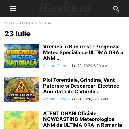
Acasă
Etichete
23 iulie
23 iulie
Vremea in Bucuresti: Prognoza
Meteo Speciala de ULTIMA ORA a
ANM...
Adrian Gabor
-
iul. 23, 2026, 6:00 AM
Ploi Torentiale, Grindina, Vant
Puternic si Descarcari Electrice
Anuntate de Codurile...
Adrian Gabor
-
iul. 21, 2026, 12:40 PM
ATENTIONARI Oficiale
NOWCASTING Meteorologice
ANM de ULTIMA ORA in Romania