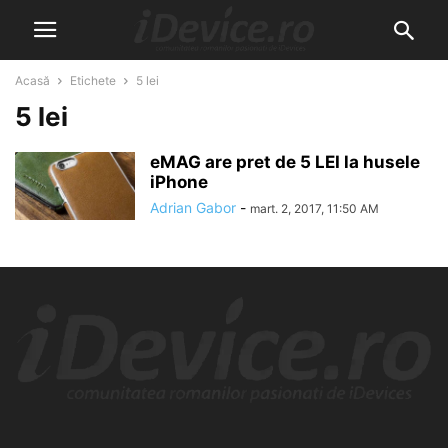
Acasă
Etichete
5 lei
5 lei
eMAG are pret de 5 LEI la husele
iPhone
Adrian Gabor
-
mart. 2, 2017, 11:50 AM