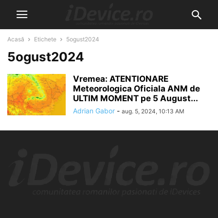
Acasă
Etichete
5ogust2024
5ogust2024
Vremea: ATENTIONARE
Meteorologica Oficiala ANM de
ULTIM MOMENT pe 5 August...
Adrian Gabor
-
aug. 5, 2024, 10:13 AM