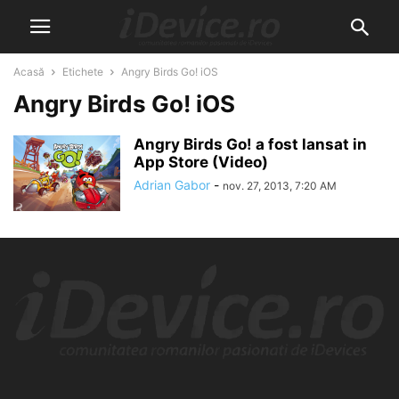
Acasă
Etichete
Angry Birds Go! iOS
Angry Birds Go! iOS
Angry Birds Go! a fost lansat in
App Store (Video)
Adrian Gabor
-
nov. 27, 2013, 7:20 AM