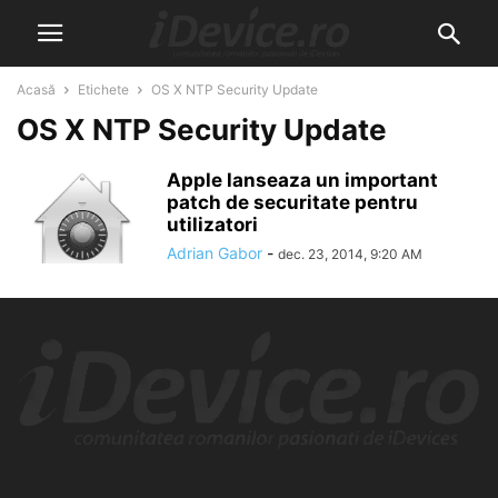
Acasă
Etichete
OS X NTP Security Update
OS X NTP Security Update
Apple lanseaza un important
patch de securitate pentru
utilizatori
Adrian Gabor
-
dec. 23, 2014, 9:20 AM