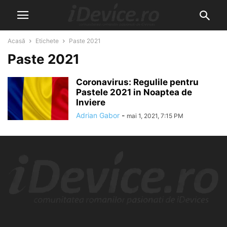
Acasă
Etichete
Paste 2021
Paste 2021
Coronavirus: Regulile pentru
Pastele 2021 in Noaptea de
Inviere
Adrian Gabor
-
mai 1, 2021, 7:15 PM