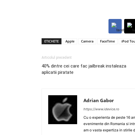
ETICHETE
Apple
Camera
FaceTime
iPod To
Articolul precedent
40% dintre cei care fac jailbreak instaleaza
aplicatii piratate
Adrian Gabor
https://www.idevice.ro
Cu o experienta de peste 16 ani
evenimente din Romania si intr
am o vasta expertiza in stirile 