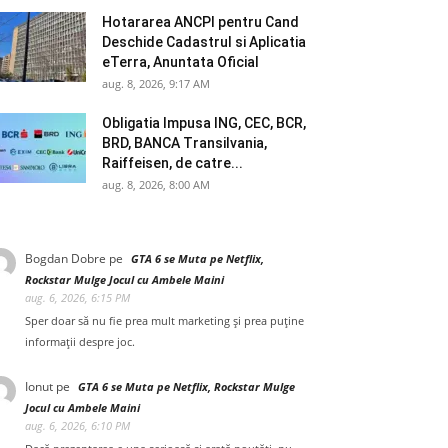
Hotararea ANCPI pentru Cand
Deschide Cadastrul si Aplicatia
eTerra, Anuntata Oficial
aug. 8, 2026, 9:17 AM
Obligatia Impusa ING, CEC, BCR,
BRD, BANCA Transilvania,
Raiffeisen, de catre...
aug. 8, 2026, 8:00 AM
Bogdan Dobre
pe
GTA 6 se Muta pe Netflix,
Rockstar Mulge Jocul cu Ambele Maini
aug. 6, 2026, 6:15 PM
Sper doar să nu fie prea mult marketing și prea puține
informații despre joc.
Ionut
pe
GTA 6 se Muta pe Netflix, Rockstar Mulge
Jocul cu Ambele Maini
aug. 6, 2026, 6:10 PM