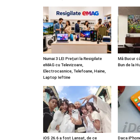
Numai 3 LEI Prețuri la Resigilate
Mă Bucur c
eMAG cu Televizoare,
Bun de la H
Electrocasnice, Telefoane, Haine,
Laptop Ieftine
iOS 26.6 a fost Lansat, de ce
Daca iPhone