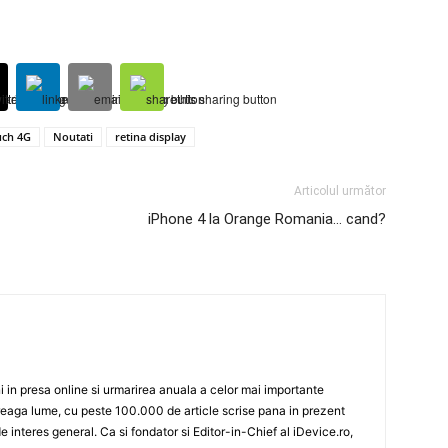
uch 4G
Noutati
retina display
Articolul următor
iPhone 4 la Orange Romania… cand?
 in presa online si urmarirea anuala a celor mai importante
eaga lume, cu peste 100.000 de article scrise pana in prezent
de interes general. Ca si fondator si Editor-in-Chief al iDevice.ro,