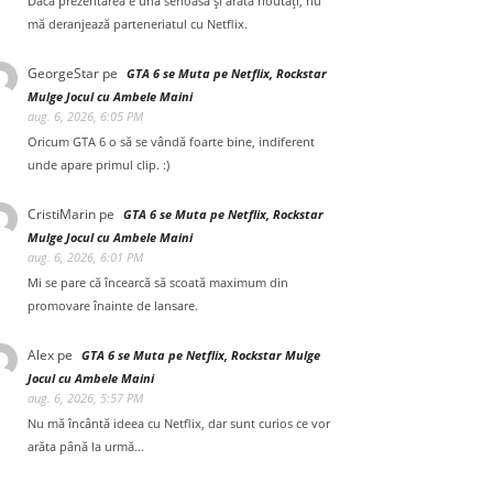
Dacă prezentarea e una serioasă și arată noutăți, nu
mă deranjează parteneriatul cu Netflix.
GeorgeStar
pe
GTA 6 se Muta pe Netflix, Rockstar
Mulge Jocul cu Ambele Maini
aug. 6, 2026, 6:05 PM
Oricum GTA 6 o să se vândă foarte bine, indiferent
unde apare primul clip. :)
CristiMarin
pe
GTA 6 se Muta pe Netflix, Rockstar
Mulge Jocul cu Ambele Maini
aug. 6, 2026, 6:01 PM
Mi se pare că încearcă să scoată maximum din
promovare înainte de lansare.
Alex
pe
GTA 6 se Muta pe Netflix, Rockstar Mulge
Jocul cu Ambele Maini
aug. 6, 2026, 5:57 PM
Nu mă încântă ideea cu Netflix, dar sunt curios ce vor
arăta până la urmă...