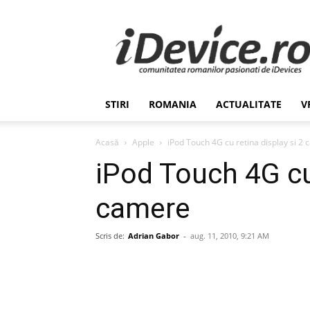
Stiri
de
Ultima
Ora
despre
Romania,
STIRI
ROMANIA
ACTUALITATE
V
Afaceri,
Tehnologie,
Economie,
Acasă
Apple
iPod Touch 4G cu retina display si 2
Stiinta
iPod Touch 4G cu 
–
iDevice.ro
camere
Scris de:
Adrian Gabor
-
aug. 11, 2010, 9:21 AM