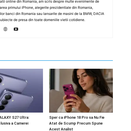
icatii online din Romania, am scris despre multe evenimente de
sarea primului iPhone, alegerile prezidentiale din Romania,
rilor banci din Romania sau lansarile de masini de la BMW, DACIA
biecte de presa din toate domeniile vietii cotidiene.
LAXY S27 Ultra:
Sper ca iPhone 18 Pro sa Nu Fie
clusiva a Camerei
Atat de Scump Precum Spune
Acest Analist