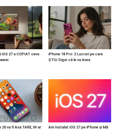
ă iOS 27 a COPIAT ceva
iPhone 18 Pro: 2 Lucruri pe care
uawei
ȘTIU Sigur că le va Avea
 20 va fi Asa TARE, M-ar
Am Instalat iOS 27 pe iPhone și Mă