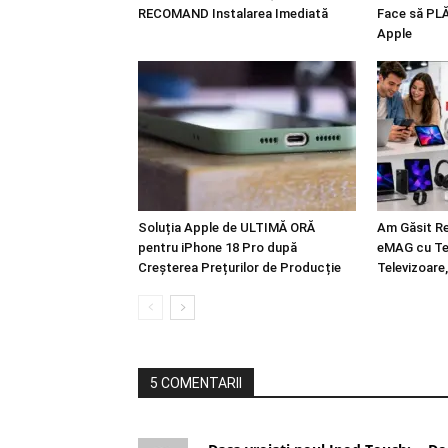
RECOMAND Instalarea Imediată
Face să PLĂ
Apple
Soluția Apple de ULTIMĂ ORĂ
Am Găsit Res
pentru iPhone 18 Pro după
eMAG cu Tel
Creșterea Prețurilor de Producție
Televizoare,
5 COMENTARII