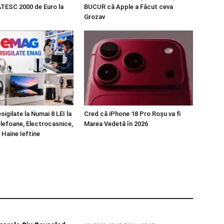
TESC 2000 de Euro la
BUCUR că Apple a Făcut ceva
Grozav
igilate la Numai 8 LEI la
Cred că iPhone 18 Pro Roșu va fi
efoane, Electrocasnice,
Marea Vedetă în 2026
 Haine Ieftine