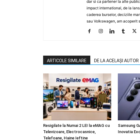
dar si ca partener la alte publ
impact international, de la lan
caderea burselor, deciziile ma
sau Volkswagen, am acoperit su
ARTICOLE SIMILARE
DE LA ACELAȘI AUTOR
Resigilate la Numai 2 LEI la eMAG cu
Samsung GA
Televizoare, Electrocasnice,
Inovatia Ex
Telefoane, Haine Ieftine