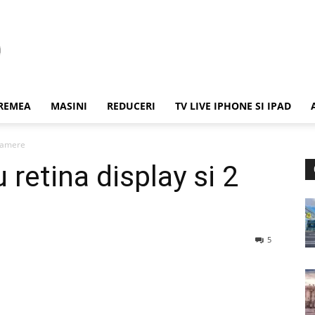
REMEA
MASINI
REDUCERI
TV LIVE IPHONE SI IPAD
 camere
retina display si 2
5