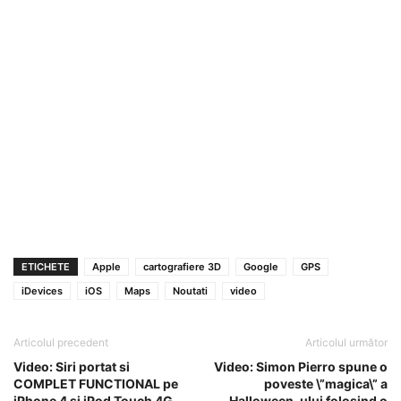
ETICHETE
Apple
cartografiere 3D
Google
GPS
iDevices
iOS
Maps
Noutati
video
Articolul precedent
Articolul următor
Video: Siri portat si
Video: Simon Pierro spune o
COMPLET FUNCTIONAL pe
poveste \”magica\” a
iPhone 4 si iPod Touch 4G
Halloween-ului folosind o