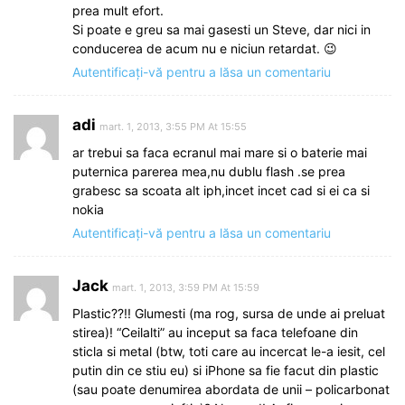
prea mult efort.
Si poate e greu sa mai gasesti un Steve, dar nici in
conducerea de acum nu e niciun retardat. 😉
Autentificați-vă pentru a lăsa un comentariu
adi
mart. 1, 2013, 3:55 PM At 15:55
ar trebui sa faca ecranul mai mare si o baterie mai
puternica parerea mea,nu dublu flash .se prea
grabesc sa scoata alt iph,incet incet cad si ei ca si
nokia
Autentificați-vă pentru a lăsa un comentariu
Jack
mart. 1, 2013, 3:59 PM At 15:59
Plastic??!! Glumesti (ma rog, sursa de unde ai preluat
stirea)! “Ceilalti” au inceput sa faca telefoane din
sticla si metal (btw, toti care au incercat le-a iesit, cel
putin din ce stiu eu) si iPhone sa fie facut din plastic
(sau poate denumirea abordata de unii – policarbonat