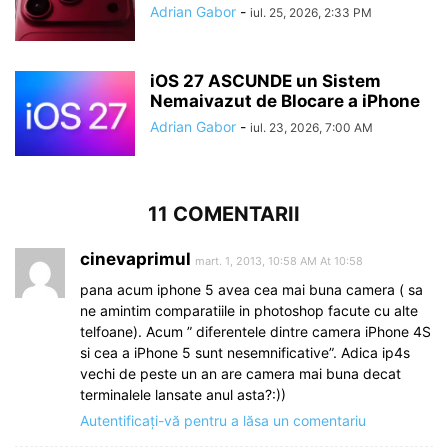
Adrian Gabor
-
iul. 25, 2026, 2:33 PM
iOS 27 ASCUNDE un Sistem
Nemaivazut de Blocare a iPhone
Adrian Gabor
-
iul. 23, 2026, 7:00 AM
11 COMENTARII
cinevaprimul
mart. 1, 2013, 10:58 AM At 10:58
pana acum iphone 5 avea cea mai buna camera ( sa
ne amintim comparatiile in photoshop facute cu alte
telfoane). Acum ” diferentele dintre camera iPhone 4S
si cea a iPhone 5 sunt nesemnificative”. Adica ip4s
vechi de peste un an are camera mai buna decat
terminalele lansate anul asta?:))
Autentificați-vă pentru a lăsa un comentariu