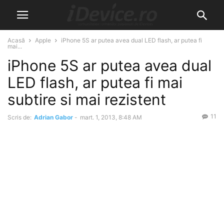
Acasă
Apple
iPhone 5S ar putea avea dual LED flash, ar putea fi
mai...
iPhone 5S ar putea avea dual
LED flash, ar putea fi mai
subtire si mai rezistent
11
Scris de:
Adrian Gabor
-
mart. 1, 2013, 8:48 AM