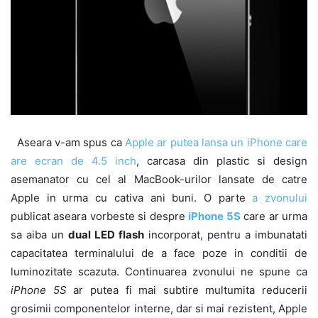
Aseara v-am spus ca
Apple ar putea lansa un iPhone care
are ecran de 4.5 inch
, carcasa din plastic si design
asemanator cu cel al MacBook-urilor lansate de catre
Apple in urma cu cativa ani buni. O parte
a zvonului
publicat aseara vorbeste si despre
iPhone 5S
care ar urma
sa aiba un
dual LED flash
incorporat, pentru a imbunatati
capacitatea terminalului de a face poze in conditii de
luminozitate scazuta. Continuarea zvonului ne spune ca
iPhone 5S
ar putea fi mai subtire multumita reducerii
grosimii componentelor interne, dar si mai rezistent, Apple