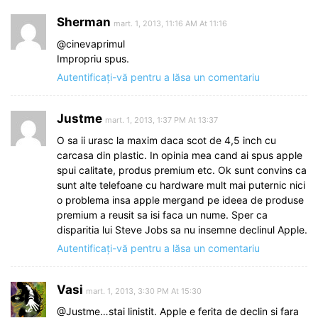
Sherman
mart. 1, 2013, 11:16 AM At 11:16
@cinevaprimul
Impropriu spus.
Autentificați-vă pentru a lăsa un comentariu
Justme
mart. 1, 2013, 1:37 PM At 13:37
O sa ii urasc la maxim daca scot de 4,5 inch cu
carcasa din plastic. In opinia mea cand ai spus apple
spui calitate, produs premium etc. Ok sunt convins ca
sunt alte telefoane cu hardware mult mai puternic nici
o problema insa apple mergand pe ideea de produse
premium a reusit sa isi faca un nume. Sper ca
disparitia lui Steve Jobs sa nu insemne declinul Apple.
Autentificați-vă pentru a lăsa un comentariu
Vasi
mart. 1, 2013, 3:30 PM At 15:30
@Justme…stai linistit. Apple e ferita de declin si fara