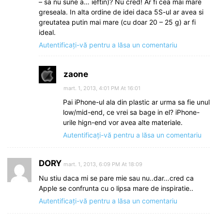
– sa nu sune a… ieftin)? Nu cred! Ar fi cea mai mare
greseala. In alta ordine de idei daca 5S-ul ar avea si
greutatea putin mai mare (cu doar 20 – 25 g) ar fi
ideal.
Autentificați-vă pentru a lăsa un comentariu
zaone
mart. 1, 2013, 4:01 PM At 16:01
Pai iPhone-ul ala din plastic ar urma sa fie unul
low/mid-end, ce vrei sa bage in el? iPhone-
urile hign-end vor avea alte materiale.
Autentificați-vă pentru a lăsa un comentariu
DORY
mart. 1, 2013, 6:09 PM At 18:09
Nu stiu daca mi se pare mie sau nu..dar…cred ca
Apple se confrunta cu o lipsa mare de inspiratie..
Autentificați-vă pentru a lăsa un comentariu