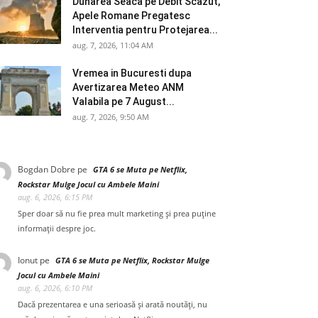
Dunarea Seaca pe Debit Scazut,
Apele Romane Pregatesc
Interventia pentru Protejarea...
aug. 7, 2026, 11:04 AM
Vremea in Bucuresti dupa
Avertizarea Meteo ANM
Valabila pe 7 August...
aug. 7, 2026, 9:50 AM
Bogdan Dobre
pe
GTA 6 se Muta pe Netflix,
Rockstar Mulge Jocul cu Ambele Maini
aug. 6, 2026, 6:15 PM
Sper doar să nu fie prea mult marketing și prea puține
informații despre joc.
Ionut
pe
GTA 6 se Muta pe Netflix, Rockstar Mulge
Jocul cu Ambele Maini
aug. 6, 2026, 6:10 PM
Dacă prezentarea e una serioasă și arată noutăți, nu