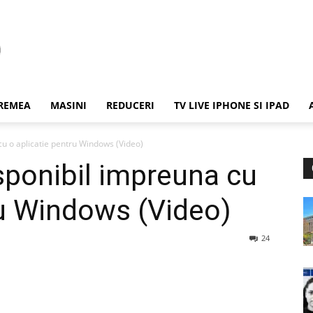
REMEA
MASINI
REDUCERI
TV LIVE IPHONE SI IPAD
cu o aplicatie pentru Windows (Video)
isponibil impreuna cu
ru Windows (Video)
24