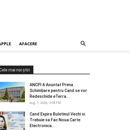
APPLE
AFACERE
Cele mai noi știri
ANCPI A Anuntat Prima
Schimbare pentru Cand se vor
Redeschide eTerra...
aug. 7, 2026, 3:58 PM
Cand Expira Buletinul Vechi si
Trebuie sa Fac Noua Carte
Electronica...