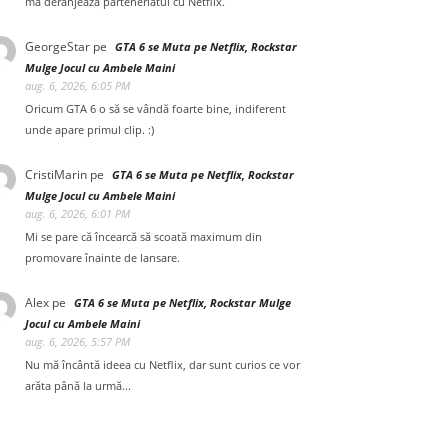
mă deranjează parteneriatul cu Netflix.
GeorgeStar
pe
GTA 6 se Muta pe Netflix, Rockstar
Mulge Jocul cu Ambele Maini
aug. 6, 2026, 6:05 PM
Oricum GTA 6 o să se vândă foarte bine, indiferent
unde apare primul clip. :)
CristiMarin
pe
GTA 6 se Muta pe Netflix, Rockstar
Mulge Jocul cu Ambele Maini
aug. 6, 2026, 6:01 PM
Mi se pare că încearcă să scoată maximum din
promovare înainte de lansare.
Alex
pe
GTA 6 se Muta pe Netflix, Rockstar Mulge
Jocul cu Ambele Maini
aug. 6, 2026, 5:57 PM
Nu mă încântă ideea cu Netflix, dar sunt curios ce vor
arăta până la urmă...