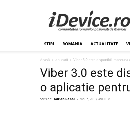
Stiri
de
Ultima
Ora
despre
Romania,
STIRI
ROMANIA
ACTUALITATE
V
Afaceri,
Tehnologie,
Economie,
Acasă
aplicatii
Viber 3.0 este disponibil impreuna 
Stiinta
Viber 3.0 este d
–
iDevice.ro
o aplicatie pent
Scris de:
Adrian Gabor
-
mai 7, 2013, 4:00 PM