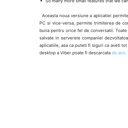
So many more small features that we c
Aceasta noua versiune a aplicatiei permite
PC si vice-versa, permite trimiterea de co
buna pentru orice fel de conversatii. Toate 
salvate in serverele companiei dezvoltatoar
aplicatiile, asa ca puteti fi siguri ca aveti 
desktop a Viber poate fi descarcata
de aici
.