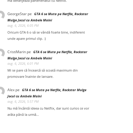
mă deranjează parteneriatul cu Netflix.
GeorgeStar
pe
GTA 6 se Muta pe Netflix, Rockstar
Mulge Jocul cu Ambele Maini
aug. 6, 2026, 6:05 PM
Oricum GTA 6 o să se vândă foarte bine, indiferent
unde apare primul clip. :)
CristiMarin
pe
GTA 6 se Muta pe Netflix, Rockstar
Mulge Jocul cu Ambele Maini
aug. 6, 2026, 6:01 PM
Mi se pare că încearcă să scoată maximum din
promovare înainte de lansare.
Alex
pe
GTA 6 se Muta pe Netflix, Rockstar Mulge
Jocul cu Ambele Maini
aug. 6, 2026, 5:57 PM
Nu mă încântă ideea cu Netflix, dar sunt curios ce vor
arăta până la urmă...