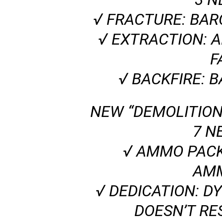
√ FRACTURE: BAR
√ EXTRACTION: 
F
√ BACKFIRE: 
NEW “DEMOLITION
7 N
√ AMMO PACK
AMM
√ DEDICATION: D
DOESN’T RE