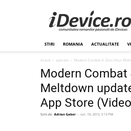
Stiri
de
Ultima
Ora
despre
Romania,
STIRI
ROMANIA
ACTUALITATE
V
Afaceri,
Tehnologie,
Economie,
Acasă
aplicatii
Modern Combat 4: Zero Hour Meltdo
Stiinta
Modern Combat 4
–
iDevice.ro
Meltdown update 
App Store (Video
Scris de:
Adrian Gabor
-
iun. 19, 2013, 5:13 PM