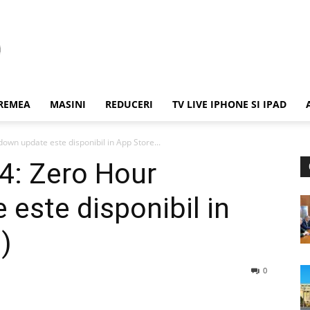
REMEA
MASINI
REDUCERI
TV LIVE IPHONE SI IPAD
wn update este disponibil in App Store...
: Zero Hour
este disponibil in
)
0