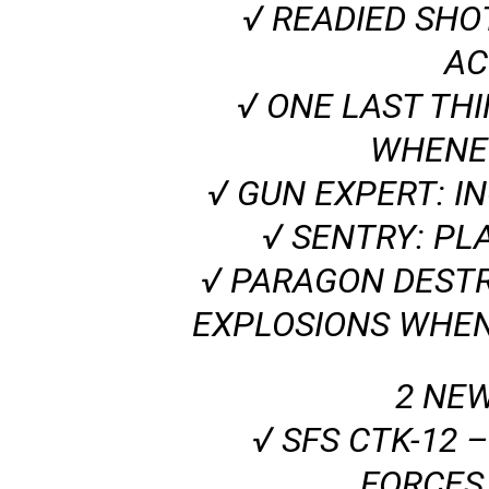
√ READIED SHO
AC
√ ONE LAST TH
WHENE
√ GUN EXPERT: I
√ SENTRY: PL
√ PARAGON DESTR
EXPLOSIONS WHE
2 NE
√ SFS CTK-12 
FORCES 