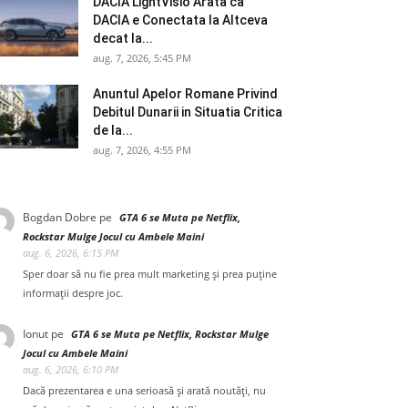
DACIA LightVisio Arata ca
DACIA e Conectata la Altceva
decat la...
aug. 7, 2026, 5:45 PM
Anuntul Apelor Romane Privind
Debitul Dunarii in Situatia Critica
de la...
aug. 7, 2026, 4:55 PM
Bogdan Dobre
pe
GTA 6 se Muta pe Netflix,
Rockstar Mulge Jocul cu Ambele Maini
aug. 6, 2026, 6:15 PM
Sper doar să nu fie prea mult marketing și prea puține
informații despre joc.
Ionut
pe
GTA 6 se Muta pe Netflix, Rockstar Mulge
Jocul cu Ambele Maini
aug. 6, 2026, 6:10 PM
Dacă prezentarea e una serioasă și arată noutăți, nu