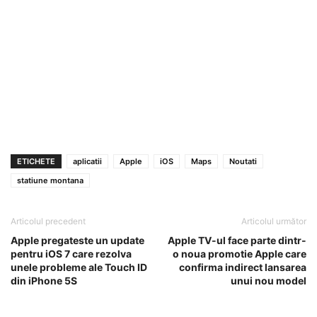
ETICHETE
aplicatii
Apple
iOS
Maps
Noutati
statiune montana
Articolul precedent
Articolul următor
Apple pregateste un update
Apple TV-ul face parte dintr-
pentru iOS 7 care rezolva
o noua promotie Apple care
unele probleme ale Touch ID
confirma indirect lansarea
din iPhone 5S
unui nou model