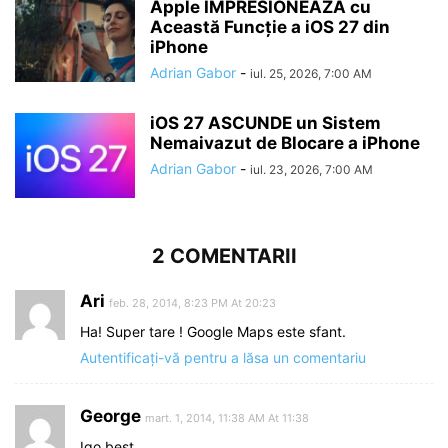
Apple IMPRESIONEAZĂ cu
Această Funcție a iOS 27 din
iPhone
Adrian Gabor
-
iul. 25, 2026, 7:00 AM
iOS 27 ASCUNDE un Sistem
Nemaivazut de Blocare a iPhone
Adrian Gabor
-
iul. 23, 2026, 7:00 AM
2 COMENTARII
Ari
feb. 28, 2014, 8:23 PM At 20:23
Ha! Super tare ! Google Maps este sfant.
Autentificați-vă pentru a lăsa un comentariu
George
mart. 1, 2014, 11:38 AM At 11:38
Igo best