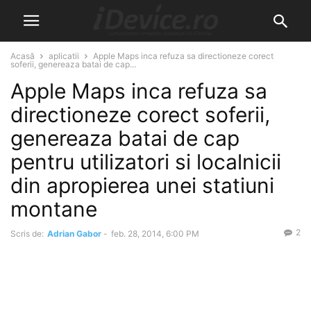
Acasă
aplicatii
Apple Maps inca refuza sa directioneze corect
soferii, genereaza batai de cap...
Apple Maps inca refuza sa
directioneze corect soferii,
genereaza batai de cap
pentru utilizatori si localnicii
din apropierea unei statiuni
montane
2
Scris de:
Adrian Gabor
-
feb. 28, 2014, 6:00 PM