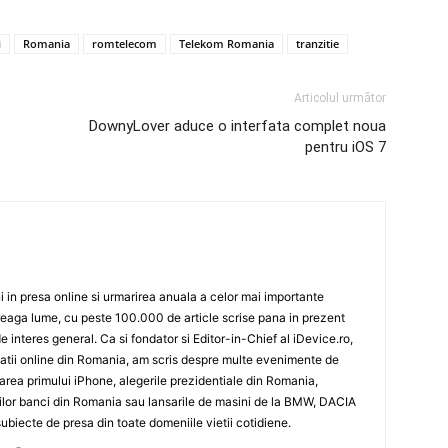
i
Romania
romtelecom
Telekom Romania
tranzitie
Articolul următor
DownyLover aduce o interfata complet noua
pentru iOS 7
 in presa online si urmarirea anuala a celor mai importante
eaga lume, cu peste 100.000 de article scrise pana in prezent
de interes general. Ca si fondator si Editor-in-Chief al iDevice.ro,
icatii online din Romania, am scris despre multe evenimente de
sarea primului iPhone, alegerile prezidentiale din Romania,
rilor banci din Romania sau lansarile de masini de la BMW, DACIA
biecte de presa din toate domeniile vietii cotidiene.