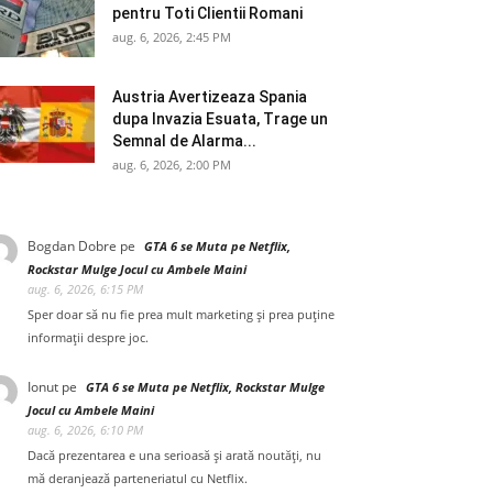
pentru Toti Clientii Romani
aug. 6, 2026, 2:45 PM
Austria Avertizeaza Spania
dupa Invazia Esuata, Trage un
Semnal de Alarma...
aug. 6, 2026, 2:00 PM
Bogdan Dobre
pe
GTA 6 se Muta pe Netflix,
Rockstar Mulge Jocul cu Ambele Maini
aug. 6, 2026, 6:15 PM
Sper doar să nu fie prea mult marketing și prea puține
informații despre joc.
Ionut
pe
GTA 6 se Muta pe Netflix, Rockstar Mulge
Jocul cu Ambele Maini
aug. 6, 2026, 6:10 PM
Dacă prezentarea e una serioasă și arată noutăți, nu
mă deranjează parteneriatul cu Netflix.