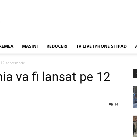
REMEA
MASINI
REDUCERI
TV LIVE IPHONE SI IPAD
 12 septembrie
 va fi lansat pe 12
14