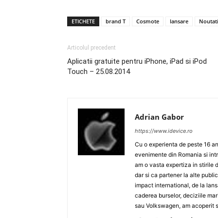
ETICHETE
brand T
Cosmote
lansare
Noutat
Articolul precedent
Aplicatii gratuite pentru iPhone, iPad si iPod
Touch – 25.08.2014
Adrian Gabor
https://www.idevice.ro
Cu o experienta de peste 16 ani
evenimente din Romania si intr
am o vasta expertiza in stirile 
dar si ca partener la alte publ
impact international, de la lan
caderea burselor, deciziile ma
sau Volkswagen, am acoperit su