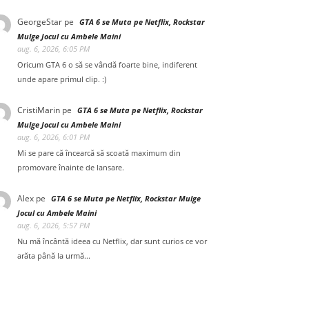
GeorgeStar
pe
GTA 6 se Muta pe Netflix, Rockstar
Mulge Jocul cu Ambele Maini
aug. 6, 2026, 6:05 PM
Oricum GTA 6 o să se vândă foarte bine, indiferent
unde apare primul clip. :)
CristiMarin
pe
GTA 6 se Muta pe Netflix, Rockstar
Mulge Jocul cu Ambele Maini
aug. 6, 2026, 6:01 PM
Mi se pare că încearcă să scoată maximum din
promovare înainte de lansare.
Alex
pe
GTA 6 se Muta pe Netflix, Rockstar Mulge
Jocul cu Ambele Maini
aug. 6, 2026, 5:57 PM
Nu mă încântă ideea cu Netflix, dar sunt curios ce vor
arăta până la urmă...