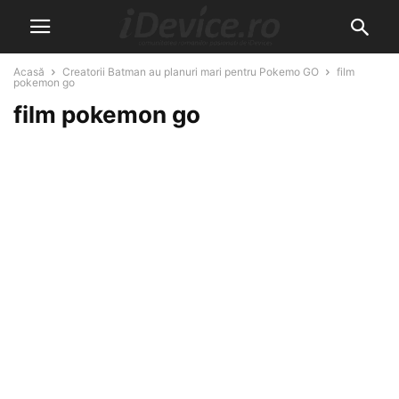
Acasă
Creatorii Batman au planuri mari pentru Pokemo GO
film
pokemon go
film pokemon go