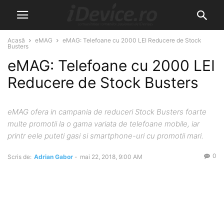
Acasă
eMAG
eMAG: Telefoane cu 2000 LEI Reducere de Stock
Busters
eMAG: Telefoane cu 2000 LEI
Reducere de Stock Busters
eMAG ofera in campania de reduceri Stock Busters foarte
multe promotii la o gama variata de telefoane mobile, iar
printr eele puteti gasi si smartphone-uri cu promotii mari.
0
Scris de:
Adrian Gabor
-
mai 22, 2018, 9:00 AM