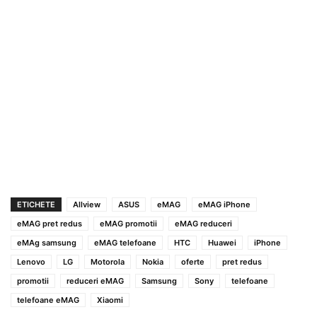
ETICHETE
Allview
ASUS
eMAG
eMAG iPhone
eMAG pret redus
eMAG promotii
eMAG reduceri
eMAg samsung
eMAG telefoane
HTC
Huawei
iPhone
Lenovo
LG
Motorola
Nokia
oferte
pret redus
promotii
reduceri eMAG
Samsung
Sony
telefoane
telefoane eMAG
Xiaomi