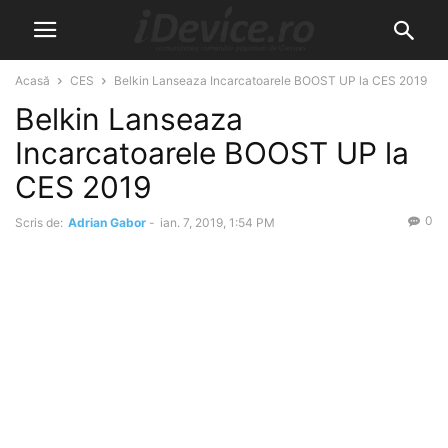
Acasă
CES
Belkin Lanseaza Incarcatoarele BOOST UP la CES 2019
Belkin Lanseaza
Incarcatoarele BOOST UP la
CES 2019
0
Scris de:
Adrian Gabor
-
ian. 7, 2019, 1:54 PM