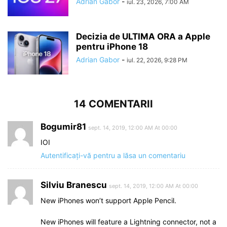
Adrian Gabor
-
iul. 23, 2026, 7:00 AM
Decizia de ULTIMA ORA a Apple
pentru iPhone 18
Adrian Gabor
-
iul. 22, 2026, 9:28 PM
14 COMENTARII
Bogumir81
sept. 14, 2019, 12:00 AM At 00:00
IOI
Autentificați-vă pentru a lăsa un comentariu
Silviu Branescu
sept. 14, 2019, 12:00 AM At 00:00
New iPhones won’t support Apple Pencil.
New iPhones will feature a Lightning connector, not a