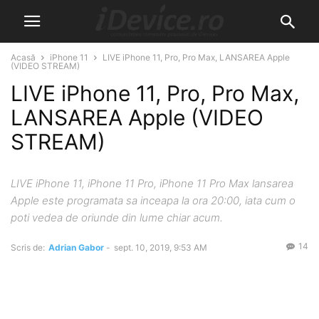
Acasă
iPhone 11
LIVE iPhone 11, Pro, Pro Max, LANSAREA Apple
(VIDEO STREAM)
LIVE iPhone 11, Pro, Pro Max,
LANSAREA Apple (VIDEO
STREAM)
LIVE iPhone 11, iPhone 11 Pro, iPhone 11 Pro Max lansarea
Apple este programata sa inceapa la ora 20:00, iata cum o
poti vedea de oriunde din lume chiar acum.
14
Scris de:
Adrian Gabor
-
sept. 10, 2019, 9:53 AM