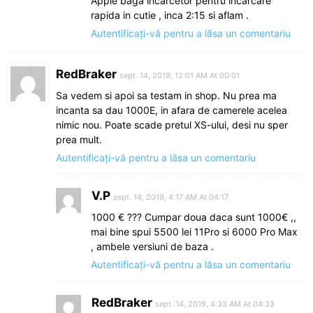
Apple baga incarcetor pentru incarcare
rapida in cutie , inca 2:15 si aflam .
Autentificați-vă pentru a lăsa un comentariu
RedBraker
sept. 14, 2019, 12:01 AM At 00:01
Sa vedem si apoi sa testam in shop. Nu prea ma
incanta sa dau 1000E, in afara de camerele acelea
nimic nou. Poate scade pretul XS-ului, desi nu sper
prea mult.
Autentificați-vă pentru a lăsa un comentariu
V.P
sept. 14, 2019, 4:17 AM At 04:17
1000 € ??? Cumpar doua daca sunt 1000€ ,,
mai bine spui 5500 lei 11Pro si 6000 Pro Max
, ambele versiuni de baza .
Autentificați-vă pentru a lăsa un comentariu
RedBraker
sept. 14, 2019, 4:33 AM At 04:33