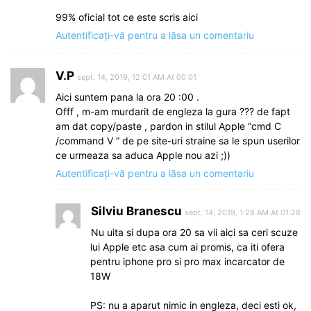
99% oficial tot ce este scris aici
Autentificați-vă pentru a lăsa un comentariu
V.P
sept. 14, 2019, 12:01 AM At 00:01
Aici suntem pana la ora 20 :00 .
Offf , m-am murdarit de engleza la gura ??? de fapt
am dat copy/paste , pardon in stilul Apple “cmd C
/command V ” de pe site-uri straine sa le spun userilor
ce urmeaza sa aduca Apple nou azi ;))
Autentificați-vă pentru a lăsa un comentariu
Silviu Branescu
sept. 14, 2019, 1:28 AM At 01:28
Nu uita si dupa ora 20 sa vii aici sa ceri scuze
lui Apple etc asa cum ai promis, ca iti ofera
pentru iphone pro si pro max incarcator de
18W
PS: nu a aparut nimic in engleza, deci esti ok,