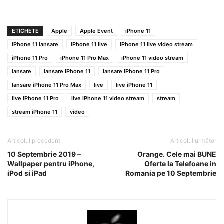
ETICHETE
Apple
Apple Event
iPhone 11
iPhone 11 lansare
iPhone 11 live
iPhone 11 live video stream
iPhone 11 Pro
iPhone 11 Pro Max
iPhone 11 video stream
lansare
lansare iPhone 11
lansare iPhone 11 Pro
lansare iPhone 11 Pro Max
live
live iPhone 11
live iPhone 11 Pro
live iPhone 11 video stream
stream
stream iPhone 11
video
Articolul precedent
Articolul următor
10 Septembrie 2019 –
Orange. Cele mai BUNE
Wallpaper pentru iPhone,
Oferte la Telefoane in
iPod si iPad
Romania pe 10 Septembrie