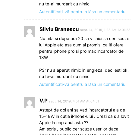
nu te-ai murdarit cu nimic
Autentificați-vă pentru a lăsa un comentariu
Silviu Branescu
sept. 14, 2019, 1:28 AM At 01:28
Nu uita si dupa ora 20 sa vii aici sa ceri scuze
lui Apple etc asa cum ai promis, ca iti ofera
pentru iphone pro si pro max incarcator de
18W
PS: nu a aparut nimic in engleza, deci esti ok,
nu te-ai murdarit cu nimic
Autentificați-vă pentru a lăsa un comentariu
V.P
sept. 14, 2019, 4:51 AM At 04:51
Astept de doi ani sa vad incarcatorul ala de
15-18W in cutia iPhone-ului . Crezi ca s a lovit
Apple la cap anul asta ??
Am scris , public cer scuze userilor daca