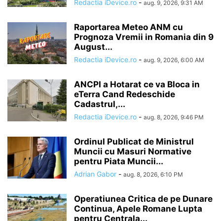
Redactia iDevice.ro
-
aug. 9, 2026, 9:31 AM
Raportarea Meteo ANM cu
Prognoza Vremii in Romania din 9
August...
Redactia iDevice.ro
-
aug. 9, 2026, 6:00 AM
ANCPI a Hotarat ce va Bloca in
eTerra Cand Redeschide
Cadastrul,...
Redactia iDevice.ro
-
aug. 8, 2026, 9:46 PM
Ordinul Publicat de Ministrul
Muncii cu Masuri Normative
pentru Piata Muncii...
Adrian Gabor
-
aug. 8, 2026, 6:10 PM
Operatiunea Critica de pe Dunare
Continua, Apele Romane Lupta
pentru Centrala...