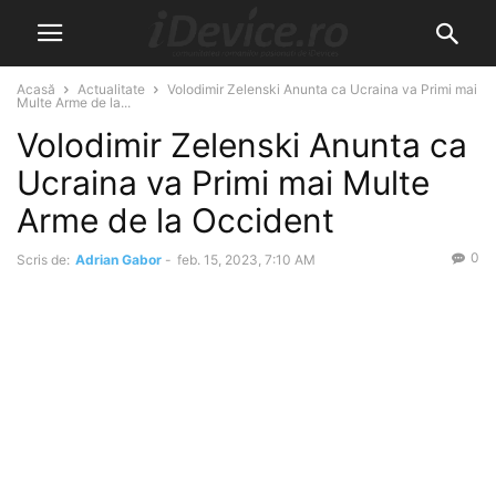
Acasă
Actualitate
Volodimir Zelenski Anunta ca Ucraina va Primi mai
Multe Arme de la...
Volodimir Zelenski Anunta ca
Ucraina va Primi mai Multe
Arme de la Occident
0
Scris de:
Adrian Gabor
-
feb. 15, 2023, 7:10 AM