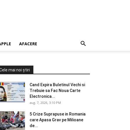
APPLE
AFACERE
Cele mai noi știri
Cand Expira Buletinul Vechi si
Trebuie sa Fac Noua Carte
Electronica...
aug. 7, 2026, 3:10 PM
5 Crize Suprapuse in Romania
care Apasa Grav pe Milioane
de...