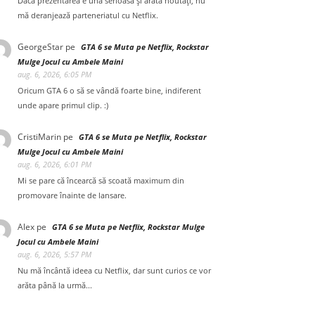
Dacă prezentarea e una serioasă și arată noutăți, nu
mă deranjează parteneriatul cu Netflix.
GeorgeStar
pe
GTA 6 se Muta pe Netflix, Rockstar
Mulge Jocul cu Ambele Maini
aug. 6, 2026, 6:05 PM
Oricum GTA 6 o să se vândă foarte bine, indiferent
unde apare primul clip. :)
CristiMarin
pe
GTA 6 se Muta pe Netflix, Rockstar
Mulge Jocul cu Ambele Maini
aug. 6, 2026, 6:01 PM
Mi se pare că încearcă să scoată maximum din
promovare înainte de lansare.
Alex
pe
GTA 6 se Muta pe Netflix, Rockstar Mulge
Jocul cu Ambele Maini
aug. 6, 2026, 5:57 PM
Nu mă încântă ideea cu Netflix, dar sunt curios ce vor
arăta până la urmă...