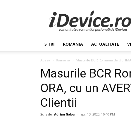
Stiri
de
Ultima
Ora
despre
Romania,
STIRI
ROMANIA
ACTUALITATE
V
Afaceri,
Tehnologie,
Economie,
Acasă
Romania
Masurile BCR Romania de ULTIMA 
Stiinta
Masurile BCR R
–
iDevice.ro
ORA, cu un AVER
Clientii
Scris de:
Adrian Gabor
-
apr. 13, 2023, 10:40 PM