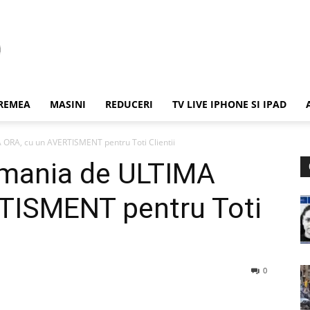
REMEA
MASINI
REDUCERI
TV LIVE IPHONE SI IPAD
ORA, cu un AVERTISMENT pentru Toti Clientii
omania de ULTIMA
TISMENT pentru Toti
0