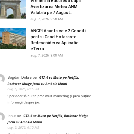
Vremea in Bucuresti dupa
Avertizarea Meteo ANM
Valabila pe 7 August...
aug. 7, 2026, 9:50 AM
ANCPI Anunta cele 2 Conditii
pentru Cand Hotaraste
Redeschiderea Aplicatiei
eTerra...
aug. 7, 2026, 9:00 AM
Bogdan Dobre
pe
GTA 6 se Muta pe Netflix,
Rockstar Mulge Jocul cu Ambele Maini
aug. 6, 2026, 6:15 PM
Sper doar să nu fie prea mult marketing și prea puține
informații despre joc.
Ionut
pe
GTA 6 se Muta pe Netflix, Rockstar Mulge
Jocul cu Ambele Maini
aug. 6, 2026, 6:10 PM