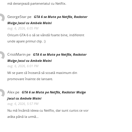
mă deranjează parteneriatul cu Netflix.
GeorgeStar
pe
GTA 6 se Muta pe Netflix, Rockstar
Mulge Jocul cu Ambele Maini
aug. 6, 2026, 6:05 PM
Oricum GTA 6 o să se vândă foarte bine, indiferent
unde apare primul clip. :)
CristiMarin
pe
GTA 6 se Muta pe Netflix, Rockstar
Mulge Jocul cu Ambele Maini
aug. 6, 2026, 6:01 PM
Mi se pare că încearcă să scoată maximum din
promovare înainte de lansare.
Alex
pe
GTA 6 se Muta pe Netflix, Rockstar Mulge
Jocul cu Ambele Maini
aug. 6, 2026, 5:57 PM
Nu mă încântă ideea cu Netflix, dar sunt curios ce vor
arăta până la urmă...