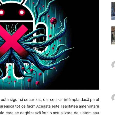
 este sigur și securizat, dar ce s-ar întâmpla dacă pe el
rească tot ce faci? Aceasta este realitatea amenințării
id care se deghizează într-o actualizare de sistem sau