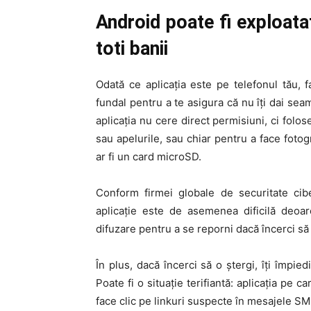
Android poate fi exploata
toti banii
Odată ce aplicația este pe telefonul tău, 
fundal pentru a te asigura că nu îți dai sea
aplicația nu cere direct permisiuni, ci folo
sau apelurile, sau chiar pentru a face fotog
ar fi un card microSD.
Conform firmei globale de securitate cibe
aplicație este de asemenea dificilă deoar
difuzare pentru a se reporni dacă încerci să 
În plus, dacă încerci să o ștergi, îți împie
Poate fi o situație terifiantă: aplicația pe c
face clic pe linkuri suspecte în mesajele SMS