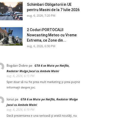
Schimbari Obligatorii in UE
pentru Masini de la 7 Iulie 2026
aug. 6, 2026, 7:20 PM
2 Coduri PORTOCALII
Nowcasting Meteo cu Vreme
Extrema, ce Zone din...
aug. 6, 2026, 6:30 PM
Bogdan Dobre
pe
GTA 6 se Muta pe Netflix,
Rockstar Mulge Jocul cu Ambele Maini
aug. 6, 2026, 6:15 PM
Sper doar să nu fie prea mult marketing și prea puține
informații despre joc.
Ionut
pe
GTA 6 se Muta pe Netflix, Rockstar Mulge
Jocul cu Ambele Maini
aug. 6, 2026, 6:10 PM
Dacă prezentarea e una serioasă și arată noutăți, nu