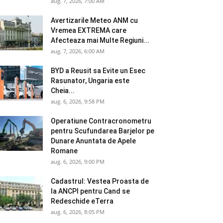
aug. 7, 2026, 7:00 AM
Avertizarile Meteo ANM cu
Vremea EXTREMA care
Afecteaza mai Multe Regiuni...
aug. 7, 2026, 6:00 AM
BYD a Reusit sa Evite un Esec
Rasunator, Ungaria este
Cheia...
aug. 6, 2026, 9:58 PM
Operatiune Contracronometru
pentru Scufundarea Barjelor pe
Dunare Anuntata de Apele
Romane
aug. 6, 2026, 9:00 PM
Cadastrul: Vestea Proasta de
la ANCPI pentru Cand se
Redeschide eTerra
aug. 6, 2026, 8:05 PM