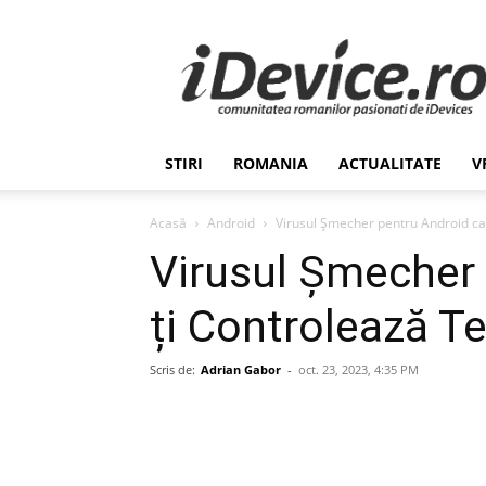
Stiri
de
Ultima
Ora
despre
Romania,
STIRI
ROMANIA
ACTUALITATE
V
Afaceri,
Tehnologie,
Economie,
Acasă
Android
Virusul Șmecher pentru Android car
Stiinta
Virusul Șmecher 
–
iDevice.ro
ți Controlează Te
Scris de:
Adrian Gabor
-
oct. 23, 2023, 4:35 PM