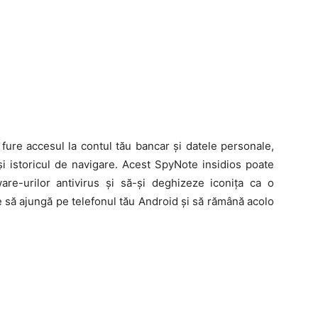
 fure accesul la contul tău bancar și datele personale,
 și istoricul de navigare. Acest SpyNote insidios poate
re-urilor antivirus și să-și deghizeze iconița ca o
e să ajungă pe telefonul tău Android și să rămână acolo