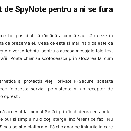
t de SpyNote pentru a ni se fura
face tot posibilul să rămână ascunsă sau să ruleze în
ma de prezența ei. Ceea ce este și mai insidios este că
sește diverse tehnici pentru a accesa mesajele tale text
rafii. Poate chiar să scotocească prin stocarea ta, cum
rnetică și protecția vieții private F-Secure, această
ece folosește servicii persistente și un receptor de
o oprești.
dică accesul la meniul Setări prin închiderea ecranului.
are pur și simplu nu o poți șterge, indiferent ce faci. Nu
 sau pe alte platforme. Fă clic doar pe linkurile în care