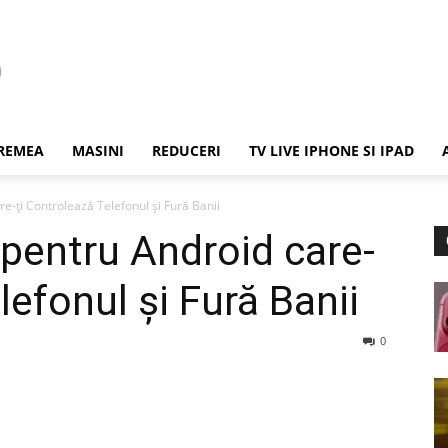
REMEA
MASINI
REDUCERI
TV LIVE IPHONE SI IPAD
e-ți Controlează Telefonul și Fură Banii
pentru Android care-
lefonul și Fură Banii
0