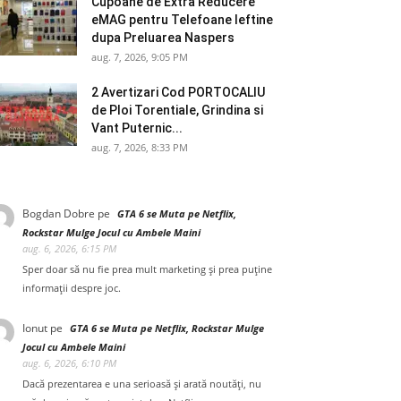
Cupoane de Extra Reducere
eMAG pentru Telefoane Ieftine
dupa Preluarea Naspers
aug. 7, 2026, 9:05 PM
2 Avertizari Cod PORTOCALIU
de Ploi Torentiale, Grindina si
Vant Puternic...
aug. 7, 2026, 8:33 PM
Bogdan Dobre
pe
GTA 6 se Muta pe Netflix,
Rockstar Mulge Jocul cu Ambele Maini
aug. 6, 2026, 6:15 PM
Sper doar să nu fie prea mult marketing și prea puține
informații despre joc.
Ionut
pe
GTA 6 se Muta pe Netflix, Rockstar Mulge
Jocul cu Ambele Maini
aug. 6, 2026, 6:10 PM
Dacă prezentarea e una serioasă și arată noutăți, nu