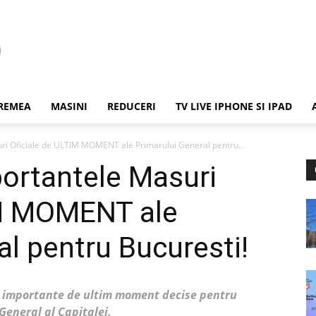
REMEA
MASINI
REDUCERI
TV LIVE IPHONE SI IPAD
ri Oficiale de ULTIM MOMENT ale Primarului General pentru...
ortantele Masuri
IM MOMENT ale
al pentru Bucuresti!
e importante de ultim moment decise pentru
General al Capitalei.