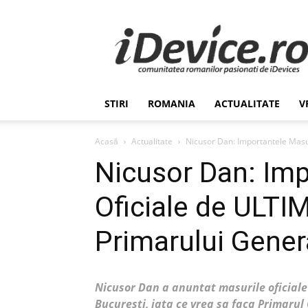
Stiri
de
Ultima
Ora
despre
Romania,
STIRI
ROMANIA
ACTUALITATE
V
Afaceri,
Tehnologie,
Economie,
Acasă
Actualitate
Nicusor Dan: Importantele Masu
Stiinta
Nicusor Dan: Imp
–
iDevice.ro
Oficiale de ULT
Primarului Gener
Nicusor Dan a anuntat masurile oficial
Bucuresti, iata ce vrea sa faca Primarul 