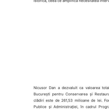
istorică, ceea ce amplifică necesitatea inter
Nicusor Dan a dezvaluit ca valoarea total
București pentru Conservarea și Restaura
clădiri este de 261,53 milioane de lei. Fon
Publice și Administrației, în cadrul Prog