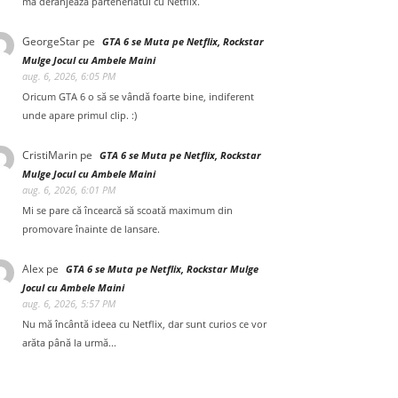
mă deranjează parteneriatul cu Netflix.
GeorgeStar
pe
GTA 6 se Muta pe Netflix, Rockstar
Mulge Jocul cu Ambele Maini
aug. 6, 2026, 6:05 PM
Oricum GTA 6 o să se vândă foarte bine, indiferent
unde apare primul clip. :)
CristiMarin
pe
GTA 6 se Muta pe Netflix, Rockstar
Mulge Jocul cu Ambele Maini
aug. 6, 2026, 6:01 PM
Mi se pare că încearcă să scoată maximum din
promovare înainte de lansare.
Alex
pe
GTA 6 se Muta pe Netflix, Rockstar Mulge
Jocul cu Ambele Maini
aug. 6, 2026, 5:57 PM
Nu mă încântă ideea cu Netflix, dar sunt curios ce vor
arăta până la urmă...