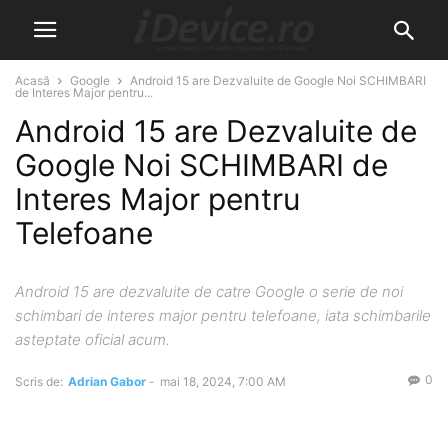
Acasă
Google
Android 15 are Dezvaluite de Google Noi SCHIMBARI
de Interes Major pentru...
Android 15 are Dezvaluite de
Google Noi SCHIMBARI de
Interes Major pentru
Telefoane
Android 15 are dezvaluite de catre Google o serie de noi
schimbari de interes major pentru telefoane, iata schimbarile
asteptate oficial acum.
0
Scris de:
Adrian Gabor
-
mai 18, 2024, 7:00 AM