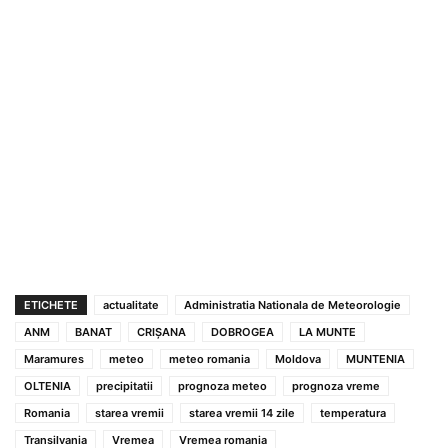
ETICHETE
actualitate
Administratia Nationala de Meteorologie
ANM
BANAT
CRIȘANA
DOBROGEA
LA MUNTE
Maramures
meteo
meteo romania
Moldova
MUNTENIA
OLTENIA
precipitatii
prognoza meteo
prognoza vreme
Romania
starea vremii
starea vremii 14 zile
temperatura
Transilvania
Vremea
Vremea romania