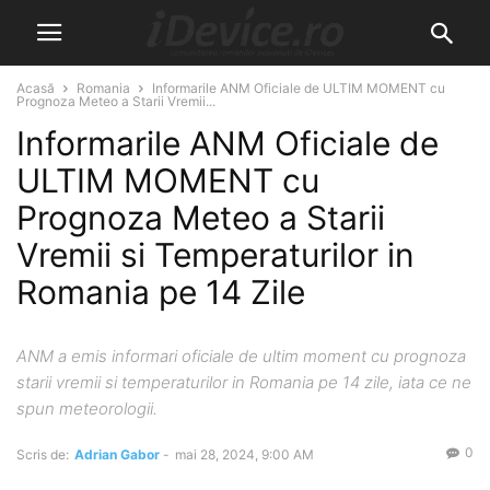
Acasă
Romania
Informarile ANM Oficiale de ULTIM MOMENT cu
Prognoza Meteo a Starii Vremii...
Informarile ANM Oficiale de
ULTIM MOMENT cu
Prognoza Meteo a Starii
Vremii si Temperaturilor in
Romania pe 14 Zile
ANM a emis informari oficiale de ultim moment cu prognoza
starii vremii si temperaturilor in Romania pe 14 zile, iata ce ne
spun meteorologii.
0
Scris de:
Adrian Gabor
-
mai 28, 2024, 9:00 AM