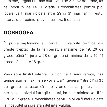
În medie, regimul termic diurn va fi de 30…32 de grade, iar
cel nocturn de 14…16 grade. Probabilitatea pentru ploi
locale va fi mai ridicată între 29 și 31 mai, iar în restul
intervalului regimul pluviometric va fi deficitar.
DOBROGEA
În prima săptămână a intervalului, valorile termice vor
crește treptat, de la temperaturi maxime de 19…20 de
grade, până în jurul a 28 de grade și minime de la 10…11
grade până spre 16 grade.
Până spre finalul intervalului vor mai fi mici variații, însă
temperaturile maxime se vor situa în general între 27 și 30
de grade, caracterizând o vreme caldă pentru acea
perioadă la nivelul întregii regiuni, iar cele minime vor fi în
jurul a 17 grade. Probabilitatea pentru ploi va fi mai ridicată
la începutul și spre sfârșitul intervalului.