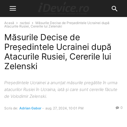
Acasă
razboi
Măsurile Decise de Președintele Ucrainei după
Atacurile Rusiei, Cererile lui Zelenski
Măsurile Decise de
Președintele Ucrainei după
Atacurile Rusiei, Cererile lui
Zelenski
Președintele Ucrainei a anunțat măsurile pregătite în urma
atacurilor Rusiei în Ucraina, iată și care sunt cererile făcute
de Volodimir Zelenski.
0
Scris de:
Adrian Gabor
-
aug. 27, 2024, 10:01 PM