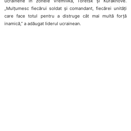
ucrainene în zonele Vremivka, Toretsk și Kurakhove.
„Mulțumesc fiecărui soldat și comandant, fiecărei unități
care face totul pentru a distruge cât mai multă forță
inamică,” a adăugat liderul ucrainean.