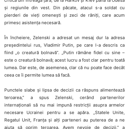
critică din întreaga țară, de la Harkov și Kiev până la Odesa
și regiunile din vest. Din păcate, atacul s-a soldat cu
pierderi de vieți omenești și zeci de răniți, care acum
primesc asistența necesară.
În încheiere, Zelenski a adresat un mesaj dur la adresa
președintelui rus, Vladimir Putin, pe care l-a descris ca
fiind „o creatură bolnavă”. „Putin rămâne fidel cu sine –
este o creatură bolnavă; acest lucru a fost clar pentru toată
lumea. Dar este, de asemenea, clar că nu poate face decât
ceea ce îi permite lumea să facă.
Punctele slabe și lipsa de decizii ca răspuns alimentează
teroarea,” a spus Zelenski, cerând partenerilor
internaționali să nu mai impună restricții asupra armelor
necesare Ucrainei pentru a se apăra. „Statele Unite,
Regatul Unit, Franța și alți parteneri au puterea de a ne
ajuta să oprim teroarea. Avem nevoie de decizii,” a