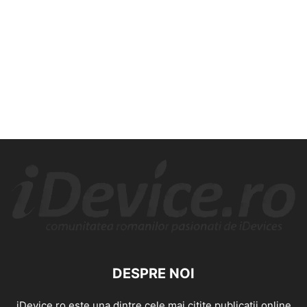
DESPRE NOI
iDevice.ro este una dintre cele mai citite publicatii online