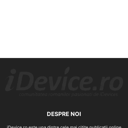
DESPRE NOI
iDevice.ro este una dintre cele mai citite publicatii online