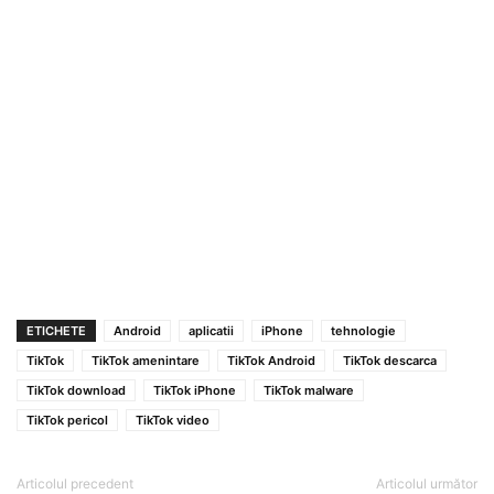
ETICHETE
Android
aplicatii
iPhone
tehnologie
TikTok
TikTok amenintare
TikTok Android
TikTok descarca
TikTok download
TikTok iPhone
TikTok malware
TikTok pericol
TikTok video
Articolul precedent
Articolul următor