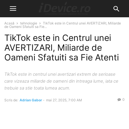
Acasă
tehnologie
TikTok este in Centrul unei AVERTIZARI, Miliarde
de Oameni Sfatuiti sa Fie...
TikTok este in Centrul unei
AVERTIZARI, Miliarde de
Oameni Sfatuiti sa Fie Atenti
TikTok este in centrul unei avertizari extrem de serioase
care vizeaza miliarde de oameni din intreaga lume, iata ce
trebuie sa stie toata lumea acum.
0
Scris de:
Adrian Gabor
-
mai 27, 2025, 7:00 AM