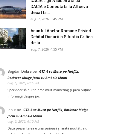
DACIA LightVisio Arata ca
DACIA e Conectata la Altceva
decat la...
aug. 7, 2026, 5:45 PM
Anuntul Apelor Romane Privind
Debitul Dunarii in Situatia Critica
de la...
aug. 7, 2026, 4:55 PM
Bogdan Dobre
pe
GTA 6 se Muta pe Netflix,
Rockstar Mulge Jocul cu Ambele Maini
aug. 6, 2026, 6:15 PM
Sper doar să nu fie prea mult marketing și prea puține
informații despre joc.
Ionut
pe
GTA 6 se Muta pe Netflix, Rockstar Mulge
Jocul cu Ambele Maini
aug. 6, 2026, 6:10 PM
Dacă prezentarea e una serioasă și arată noutăți, nu