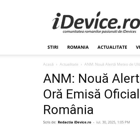
Stiri
de
Ultima
Ora
despre
Romania,
STIRI
ROMANIA
ACTUALITATE
V
Afaceri,
Tehnologie,
Economie,
Acasă
Actualitate
ANM: Nouă Alertă Meteo de Ultim
Stiinta
ANM: Nouă Alert
–
iDevice.ro
Oră Emisă Oficial
România
Scris de:
Redactia iDevice.ro
-
iul. 30, 2025, 1:05 PM