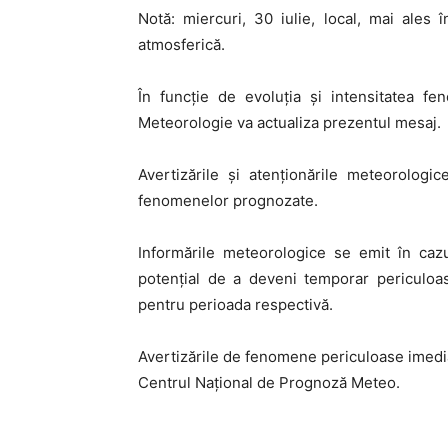
Notă: miercuri, 30 iulie, local, mai ales 
atmosferică.
În funcţie de evoluţia şi intensitatea f
Meteorologie va actualiza prezentul mesaj.
Avertizările și atenționările meteorologi
fenomenelor prognozate.
Informările meteorologice se emit în ca
potențial de a deveni temporar periculoase
pentru perioada respectivă.
Avertizările de fenomene periculoase imedi
Centrul Național de Prognoză Meteo.