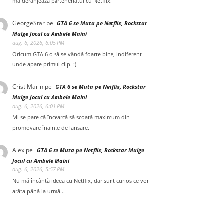
mă deranjează parteneriatul cu Netflix.
GeorgeStar
pe
GTA 6 se Muta pe Netflix, Rockstar
Mulge Jocul cu Ambele Maini
aug. 6, 2026, 6:05 PM
Oricum GTA 6 o să se vândă foarte bine, indiferent
unde apare primul clip. :)
CristiMarin
pe
GTA 6 se Muta pe Netflix, Rockstar
Mulge Jocul cu Ambele Maini
aug. 6, 2026, 6:01 PM
Mi se pare că încearcă să scoată maximum din
promovare înainte de lansare.
Alex
pe
GTA 6 se Muta pe Netflix, Rockstar Mulge
Jocul cu Ambele Maini
aug. 6, 2026, 5:57 PM
Nu mă încântă ideea cu Netflix, dar sunt curios ce vor
arăta până la urmă...