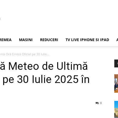
REMEA
MASINI
REDUCERI
TV LIVE IPHONE SI IPAD
ă Oră Emisă Oficial pe 30 Iulie...
ă Meteo de Ultimă
 pe 30 Iulie 2025 în
0