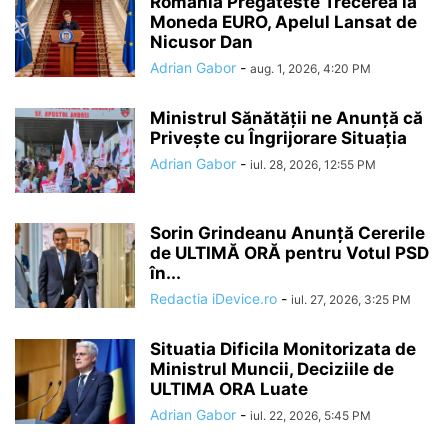
Romania Pregateste Trecerea la
Moneda EURO, Apelul Lansat de
Nicusor Dan
Adrian Gabor
-
aug. 1, 2026, 4:20 PM
Ministrul Sănătății ne Anunță că
Privește cu Îngrijorare Situația
Adrian Gabor
-
iul. 28, 2026, 12:55 PM
Sorin Grindeanu Anunță Cererile
de ULTIMĂ ORĂ pentru Votul PSD
în...
Redactia iDevice.ro
-
iul. 27, 2026, 3:25 PM
Situatia Dificila Monitorizata de
Ministrul Muncii, Deciziile de
ULTIMA ORA Luate
Adrian Gabor
-
iul. 22, 2026, 5:45 PM