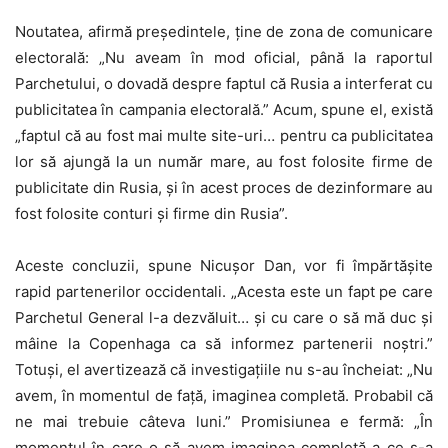
Noutatea, afirmă președintele, ține de zona de comunicare
electorală: „Nu aveam în mod oficial, până la raportul
Parchetului, o dovadă despre faptul că Rusia a interferat cu
publicitatea în campania electorală.” Acum, spune el, există
„faptul că au fost mai multe site-uri… pentru ca publicitatea
lor să ajungă la un număr mare, au fost folosite firme de
publicitate din Rusia, și în acest proces de dezinformare au
fost folosite conturi și firme din Rusia”.
Aceste concluzii, spune Nicușor Dan, vor fi împărtășite
rapid partenerilor occidentali. „Acesta este un fapt pe care
Parchetul General l-a dezvăluit… și cu care o să mă duc și
mâine la Copenhaga ca să informez partenerii noștri.”
Totuși, el avertizează că investigațiile nu s-au încheiat: „Nu
avem, în momentul de față, imaginea completă. Probabil că
ne mai trebuie câteva luni.” Promisiunea e fermă: „În
momentul în care o să avem imaginea completă a ce s-a