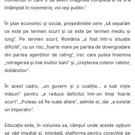
întâmplat în noiembrie, voi ieși public.”
În plan economic și social, președintele cere „să separăm
ce este pe termen scurt și ce este pe termen mediu și
lung”. Pe termen scurt, România „a fost într-o situație
dificilă”, cu un risc „foarte mare pe partea de downgradare
din partea agențiilor de rating”, risc care putea însemna
„retragerea și mai multor bani” și „creșterea cotelor ratelor,
dobânzilor”.
În acest cadru, „un guvern și o coaliție… a luat niște
măsuri” pentru „a reduce deficitul într-un timp foarte
scurt”. „Puteau să fie luate altele”, admite el, dar „a existat
un imperativ”.
Educația este, în viziunea sa, câmpul unde aceste opțiuni
se văd imediat și, totodată, platforma pentru corecțiile pe