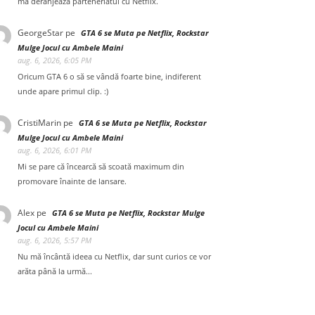
mă deranjează parteneriatul cu Netflix.
GeorgeStar
pe
GTA 6 se Muta pe Netflix, Rockstar
Mulge Jocul cu Ambele Maini
aug. 6, 2026, 6:05 PM
Oricum GTA 6 o să se vândă foarte bine, indiferent
unde apare primul clip. :)
CristiMarin
pe
GTA 6 se Muta pe Netflix, Rockstar
Mulge Jocul cu Ambele Maini
aug. 6, 2026, 6:01 PM
Mi se pare că încearcă să scoată maximum din
promovare înainte de lansare.
Alex
pe
GTA 6 se Muta pe Netflix, Rockstar Mulge
Jocul cu Ambele Maini
aug. 6, 2026, 5:57 PM
Nu mă încântă ideea cu Netflix, dar sunt curios ce vor
arăta până la urmă...