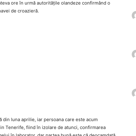
teva ore în urmă autoritățile olandeze confirmând o
navei de croazieră.
din luna aprilie, iar persoana care este acum
in Tenerife, fiind în izolare de atunci, confirmarea
gelui în laborator, dar partea bună este că deocamdată