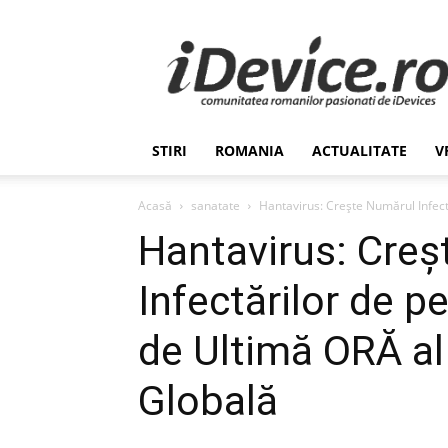
Stiri
de
Ultima
Ora
despre
Romania,
STIRI
ROMANIA
ACTUALITATE
V
Afaceri,
Tehnologie,
Economie,
Acasă
sanatate
Hantavirus: Crește Numărul Infect
Stiinta
Hantavirus: Cre
–
iDevice.ro
Infectărilor de 
de Ultimă ORĂ al
Globală