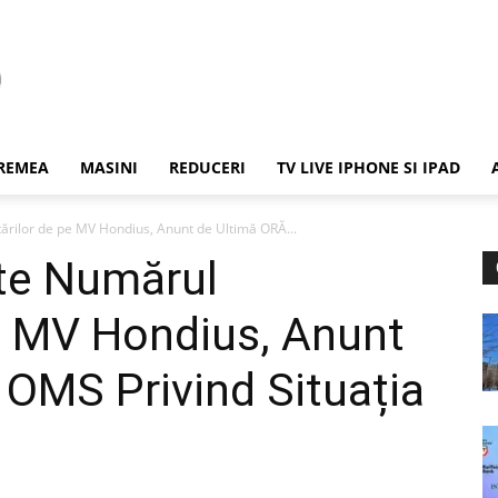
REMEA
MASINI
REDUCERI
TV LIVE IPHONE SI IPAD
ărilor de pe MV Hondius, Anunt de Ultimă ORĂ...
ște Numărul
pe MV Hondius, Anunt
 OMS Privind Situația