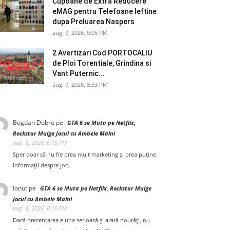
Cupoane de Extra Reducere
eMAG pentru Telefoane Ieftine
dupa Preluarea Naspers
aug. 7, 2026, 9:05 PM
2 Avertizari Cod PORTOCALIU
de Ploi Torentiale, Grindina si
Vant Puternic...
aug. 7, 2026, 8:33 PM
Bogdan Dobre
pe
GTA 6 se Muta pe Netflix,
Rockstar Mulge Jocul cu Ambele Maini
aug. 6, 2026, 6:15 PM
Sper doar să nu fie prea mult marketing și prea puține
informații despre joc.
Ionut
pe
GTA 6 se Muta pe Netflix, Rockstar Mulge
Jocul cu Ambele Maini
aug. 6, 2026, 6:10 PM
Dacă prezentarea e una serioasă și arată noutăți, nu