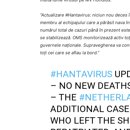
”Actualizare #Hantavirus: niciun nou deces î
membru al echipajului care a părăsit nava în T
numărul total de cazuri până în prezent este 
se stabilizează. OMS monitorizează activ toți 
guvernele naționale. Supravegherea va conti
toți cei care se aflau la bord.”
#HANTAVIRUS
UPD
– NO NEW DEATHS 
– THE
#NETHERL
ADDITIONAL CAS
WHO LEFT THE SHI