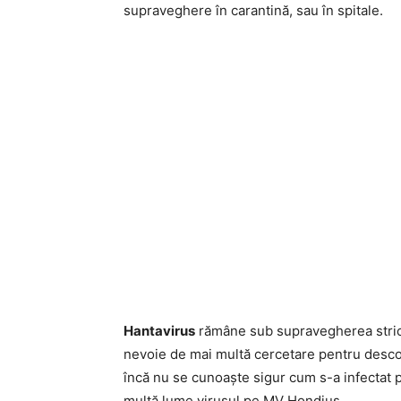
supraveghere în carantină, sau în spitale.
Hantavirus
rămâne sub supravegherea strict
nevoie de mai multă cercetare pentru descop
încă nu se cunoaște sigur cum s-a infectat pa
multă lume virusul pe MV Hondius.