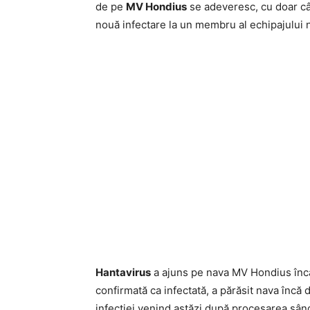
de pe
MV Hondius
se adeveresc, cu doar câ
nouă infectare la un membru al echipajului 
Hantavirus
a ajuns pe nava MV Hondius încă 
confirmată ca infectată, a părăsit nava încă d
infecției venind astăzi după procesarea sân