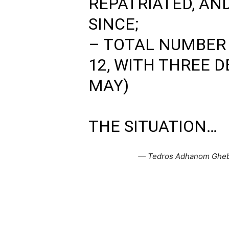
REPATRIATED, AN
SINCE;
– TOTAL NUMBER 
12, WITH THREE D
MAY)
THE SITUATION…
— Tedros Adhanom Gheb