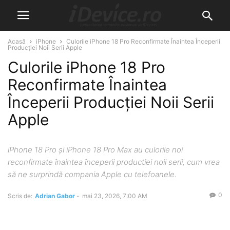
Acasă
iPhone
Culorile iPhone 18 Pro Reconfirmate Înaintea Începerii
Producției Noii Serii Apple
Culorile iPhone 18 Pro
Reconfirmate Înaintea
Începerii Producției Noii Serii
Apple
iPhone 18 Pro și iPhone 18 Pro Max au culorile noi
reconfirmate înaintea începerii productiei noii serii, cum vrea
să ne surprindă compania Apple cu telefoanele.
0
Scris de:
Adrian Gabor
-
mai 23, 2026, 7:00 AM