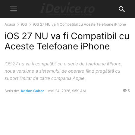
Acasă
iOS
iOS 27 NU va fi Compatibil cu Aceste Telefoane iPhone
iOS 27 NU va fi Compatibil cu
Aceste Telefoane iPhone
iOS 27 nu va fi compatibil cu o serie de telefoane iPhone,
noua versiune a sistemului de operare fiind pregătită cu
suport limitat de către compania Apple.
0
Scris de:
Adrian Gabor
-
mai 24, 2026, 9:59 AM