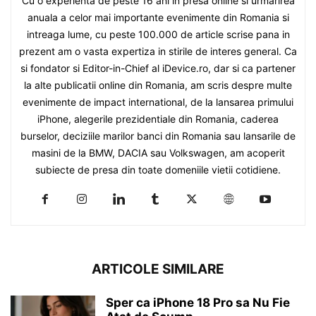
Cu o experienta de peste 16 ani in presa online si urmarirea
anuala a celor mai importante evenimente din Romania si
intreaga lume, cu peste 100.000 de article scrise pana in
prezent am o vasta expertiza in stirile de interes general. Ca
si fondator si Editor-in-Chief al iDevice.ro, dar si ca partener
la alte publicatii online din Romania, am scris despre multe
evenimente de impact international, de la lansarea primului
iPhone, alegerile prezidentiale din Romania, caderea
burselor, deciziile marilor banci din Romania sau lansarile de
masini de la BMW, DACIA sau Volkswagen, am acoperit
subiecte de presa din toate domeniile vietii cotidiene.
ARTICOLE SIMILARE
Sper ca iPhone 18 Pro sa Nu Fie