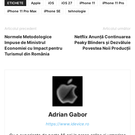
ETICHETE
Apple
iOS
iOS 27
iPhone 11
iPhone 11 Pro
iPhone 11 Pro Max
iPhone SE
tehnologie
Articolul precedent
Articolul următor
Normele Metodologice
Netflix Anunță Continuarea
Impuse de Ministrul
Peaky Blinders și Dezvăluie
Economiei cu Impact pentru
Povestea Noii Producții
Turismul din România
Adrian Gabor
https://www.idevice.ro