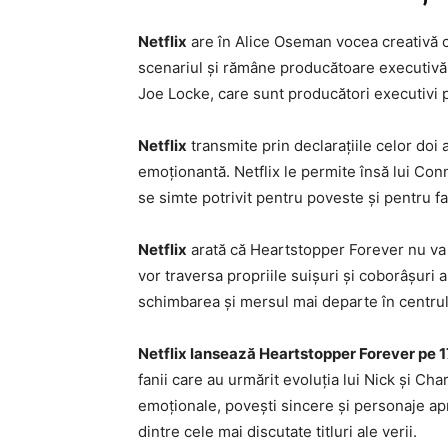
Netflix
are în Alice Oseman vocea creativă 
scenariul și rămâne producătoare executivă.
Joe Locke, care sunt producători executivi 
Netflix
transmite prin declarațiile celor doi
emoționantă. Netflix le permite însă lui Conno
se simte potrivit pentru poveste și pentru fa
Netflix
arată că Heartstopper Forever nu va f
vor traversa propriile suișuri și coborâșuri a
schimbarea și mersul mai departe în centrul
Netflix lansează Heartstopper Forever pe 17
fanii care au urmărit evoluția lui Nick și Cha
emoționale, povești sincere și personaje apr
dintre cele mai discutate titluri ale verii.