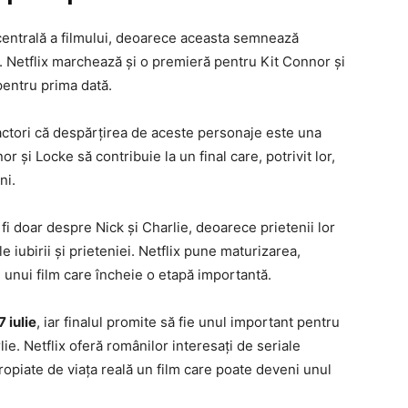
centrală a filmului, deoarece aceasta semnează
 Netflix marchează și o premieră pentru Kit Connor și
pentru prima dată.
 actori că despărțirea de aceste personaje este una
r și Locke să contribuie la un final care, potrivit lor,
ni.
i doar despre Nick și Charlie, deoarece prietenii lor
le iubirii și prieteniei. Netflix pune maturizarea,
 unui film care încheie o etapă importantă.
 iulie
, iar finalul promite să fie unul important pentru
rlie. Netflix oferă românilor interesați de seriale
opiate de viața reală un film care poate deveni unul