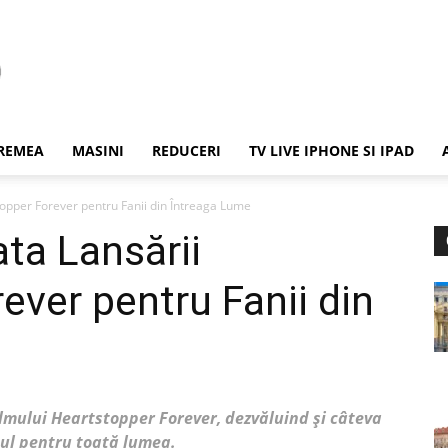
REMEA
MASINI
REDUCERI
TV LIVE IPHONE SI IPAD
topper Forever pentru Fanii din Întreaga Lume
ata Lansării
ever pentru Fanii din
filmului Heartstopper Forever, dezvăluind și câteva
mul pentru toată lumea.