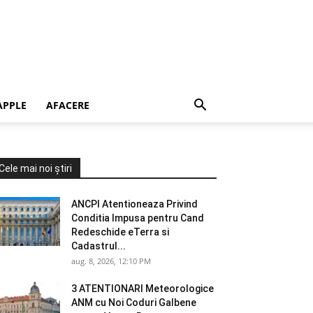
APPLE
AFACERE
Cele mai noi știri
ANCPI Atentioneaza Privind
Conditia Impusa pentru Cand
Redeschide eTerra si
Cadastrul...
aug. 8, 2026, 12:10 PM
3 ATENTIONARI Meteorologice
ANM cu Noi Coduri Galbene