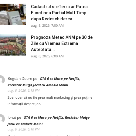
Cadastrul si eTerra ar Putea
Functiona Partial Mult Timp
dupa Redeschiderea...
aug. 8, 2026, 7:00 AM
Prognoza Meteo ANM pe 30 de
Zile cu Vremea Extrema
Asteptata...
aug. 8, 2026, 6:00 AM
Bogdan Dobre
pe
GTA 6 se Muta pe Netflix,
Rockstar Mulge Jocul cu Ambele Maini
aug. 6, 2026, 6:15 PM
Sper doar să nu fie prea mult marketing și prea puține
informații despre joc.
Ionut
pe
GTA 6 se Muta pe Netflix, Rockstar Mulge
Jocul cu Ambele Maini
aug. 6, 2026, 6:10 PM