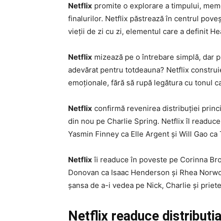
Netflix
promite o explorare a timpului, memori
finalurilor. Netflix păstrează în centrul po
vieții de zi cu zi, elementul care a definit H
Netflix
mizează pe o întrebare simplă, dar pu
adevărat pentru totdeauna? Netflix construi
emoționale, fără să rupă legătura cu tonul cal
Netflix
confirmă revenirea distribuției princip
din nou pe Charlie Spring. Netflix îl readuce 
Yasmin Finney ca Elle Argent și Will Gao ca
Netflix
îi readuce în poveste pe Corinna Br
Donovan ca Isaac Henderson și Rhea Norwood
șansa de a-i vedea pe Nick, Charlie și priete
Netflix readuce distribuția