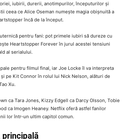
ei, iubirii, durerii, anotimpurilor, începuturilor și
veștii ceea ce Alice Oseman numește magia obișnuită a
eartstopper încă de la început.
ternică pentru fani: pot primele iubiri să dureze cu
ește Heartstopper Forever în jurul acestei tensiuni
d al serialului.
ale pentru filmul final, iar Joe Locke îl va interpreta
și pe Kit Connor în rolul lui Nick Nelson, alături de
 Tao Xu.
own ca Tara Jones, Kizzy Edgell ca Darcy Olsson, Tobie
 ca Imogen Heaney. Netflix oferă astfel fanilor
nii lor într-un ultim capitol comun.
 principală