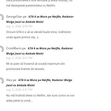
Dacă prezentarea e una serioasă și arată noutăți, nu
mă deranjează parteneriatul cu Netflix.
GeorgeStar
pe
GTA 6 se Muta pe Netflix, Rockstar
Mulge Jocul cu Ambele Maini
aug. 6, 2026, 6:05 PM
Oricum GTA 6 o să se vândă foarte bine, indiferent
unde apare primul clip. :)
CristiMarin
pe
GTA 6 se Muta pe Netflix, Rockstar
Mulge Jocul cu Ambele Maini
aug. 6, 2026, 6:01 PM
Mi se pare că încearcă să scoată maximum din
promovare înainte de lansare.
Alex
pe
GTA 6 se Muta pe Netflix, Rockstar Mulge
Jocul cu Ambele Maini
aug. 6, 2026, 5:57 PM
Nu mă încântă ideea cu Netflix, dar sunt curios ce vor
arăta până la urmă...