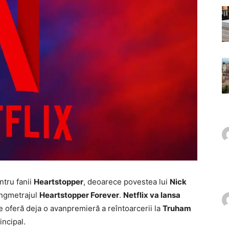
tru fanii
Heartstopper
, deoarece povestea lui
Nick
ungmetrajul
Heartstopper Forever
.
Netflix va lansa
ate oferă deja o avanpremieră a reîntoarcerii la
Truham
incipal.