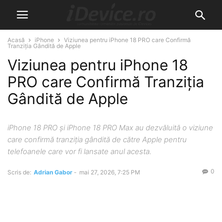
Acasă
iPhone
Viziunea pentru iPhone 18 PRO care Confirmă
Tranziția Gândită de Apple
Viziunea pentru iPhone 18
PRO care Confirmă Tranziția
Gândită de Apple
iPhone 18 PRO și iPhone 18 PRO Max au dezvăluită o viziune
care confirmă tranziția gândită de către Apple pentru
telefoanele care vor fi lansate anul acesta.
0
Scris de:
Adrian Gabor
-
mai 27, 2026, 7:25 PM