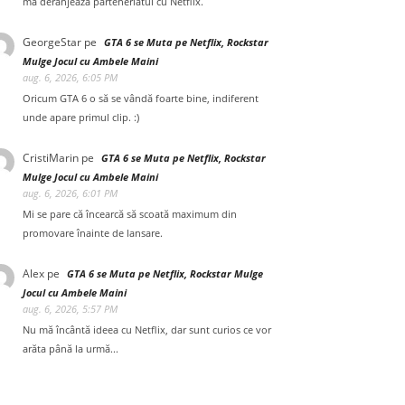
mă deranjează parteneriatul cu Netflix.
GeorgeStar
pe
GTA 6 se Muta pe Netflix, Rockstar
Mulge Jocul cu Ambele Maini
aug. 6, 2026, 6:05 PM
Oricum GTA 6 o să se vândă foarte bine, indiferent
unde apare primul clip. :)
CristiMarin
pe
GTA 6 se Muta pe Netflix, Rockstar
Mulge Jocul cu Ambele Maini
aug. 6, 2026, 6:01 PM
Mi se pare că încearcă să scoată maximum din
promovare înainte de lansare.
Alex
pe
GTA 6 se Muta pe Netflix, Rockstar Mulge
Jocul cu Ambele Maini
aug. 6, 2026, 5:57 PM
Nu mă încântă ideea cu Netflix, dar sunt curios ce vor
arăta până la urmă...