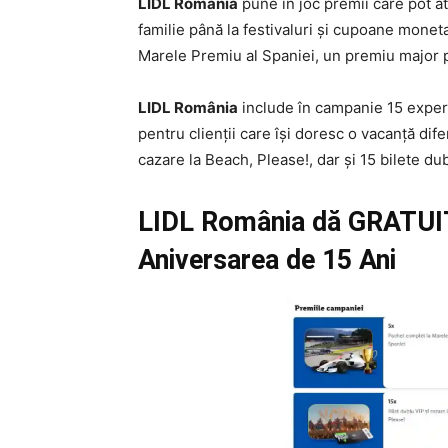
LIDL România
pune în joc premii care pot at
familie până la festivaluri și cupoane mone
Marele Premiu al Spaniei, un premiu major p
LIDL România
include în campanie 15 experie
pentru clienții care își doresc o vacanță dif
cazare la Beach, Please!, dar și 15 bilete dub
LIDL România dă GRATUIT
Aniversarea de 15 Ani