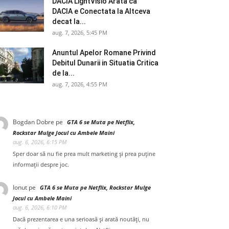
DACIA LightVisio Arata ca
DACIA e Conectata la Altceva
decat la...
aug. 7, 2026, 5:45 PM
Anuntul Apelor Romane Privind
Debitul Dunarii in Situatia Critica
de la...
aug. 7, 2026, 4:55 PM
Bogdan Dobre
pe
GTA 6 se Muta pe Netflix,
Rockstar Mulge Jocul cu Ambele Maini
aug. 6, 2026, 6:15 PM
Sper doar să nu fie prea mult marketing și prea puține
informații despre joc.
Ionut
pe
GTA 6 se Muta pe Netflix, Rockstar Mulge
Jocul cu Ambele Maini
aug. 6, 2026, 6:10 PM
Dacă prezentarea e una serioasă și arată noutăți, nu