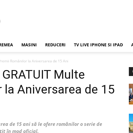
REMEA
MASINI
REDUCERI
TV LIVE IPHONE SI IPAD
emii Românilor la Aniversarea de 15 Ani
 GRATUIT Multe
 la Aniversarea de 15
ea de 15 ani să le ofere românilor o serie de
it în mod oficial.