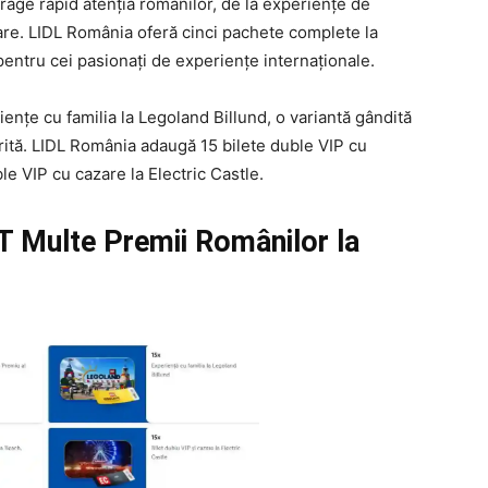
rage rapid atenția românilor, de la experiențe de
tare. LIDL România oferă cinci pachete complete la
entru cei pasionați de experiențe internaționale.
nțe cu familia la Legoland Billund, o variantă gândită
erită. LIDL România adaugă 15 bilete duble VIP cu
le VIP cu cazare la Electric Castle.
 Multe Premii Românilor la