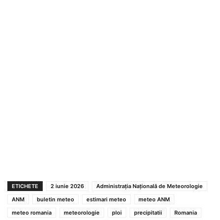
ETICHETE
2 iunie 2026
Administrația Națională de Meteorologie
ANM
buletin meteo
estimari meteo
meteo ANM
meteo romania
meteorologie
ploi
precipitatii
Romania