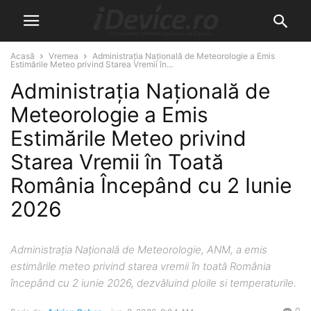
Acasă
Vremea
Administrația Națională de Meteorologie a Emis
Estimările Meteo privind Starea Vremii în...
Administrația Națională de
Meteorologie a Emis
Estimările Meteo privind
Starea Vremii în Toată
România Începând cu 2 Iunie
2026
Administrația Națională de Meteorologie, ANM, a emis
estimările meteo privind starea vremii în toată România
începând cu 2 iunie 2026, dezvăluind ploile si temperaturile.
0