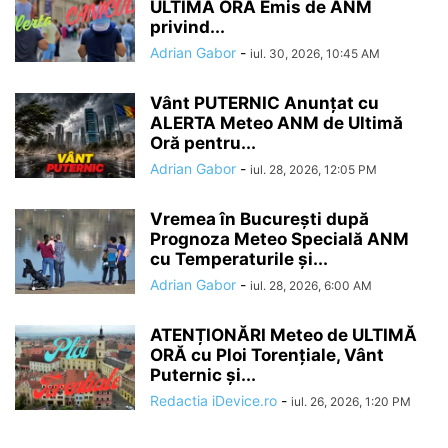
ULTIMĂ ORĂ Emis de ANM
privind...
Adrian Gabor
-
iul. 30, 2026, 10:45 AM
Vânt PUTERNIC Anunțat cu
ALERTA Meteo ANM de Ultimă
Oră pentru...
Adrian Gabor
-
iul. 28, 2026, 12:05 PM
Vremea în București după
Prognoza Meteo Specială ANM
cu Temperaturile și...
Adrian Gabor
-
iul. 28, 2026, 6:00 AM
ATENȚIONĂRI Meteo de ULTIMĂ
ORĂ cu Ploi Torențiale, Vânt
Puternic și...
Redactia iDevice.ro
-
iul. 26, 2026, 1:20 PM