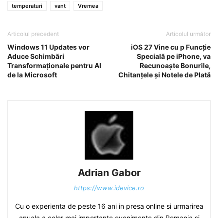
temperaturi
vant
Vremea
Articolul precedent
Articolul următor
Windows 11 Updates vor
iOS 27 Vine cu p Funcție
Aduce Schimbări
Specială pe iPhone, va
Transformaționale pentru AI
Recunoaște Bonurile,
de la Microsoft
Chitanțele și Notele de Plată
Adrian Gabor
https://www.idevice.ro
Cu o experienta de peste 16 ani in presa online si urmarirea
anuala a celor mai importante evenimente din Romania si