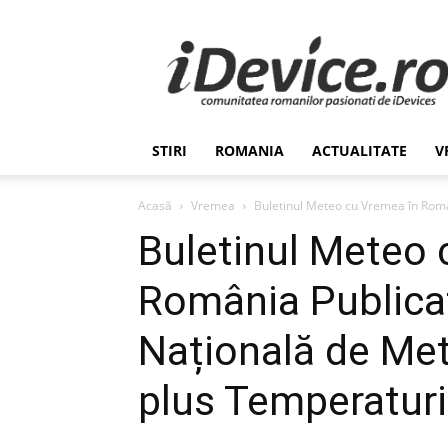
Stiri
de
Ultima
Ora
despre
Romania,
STIRI
ROMANIA
ACTUALITATE
V
Afaceri,
Tehnologie,
Economie,
Acasă
Vremea
Buletinul Meteo cu Vremea în Român
Stiinta
Buletinul Meteo 
–
iDevice.ro
România Publicat
Națională de Met
plus Temperaturil