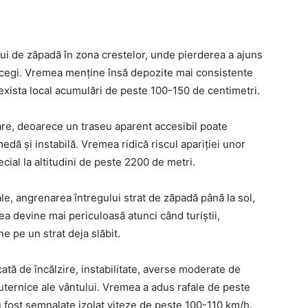
lui de zăpadă în zona crestelor, unde pierderea a ajuns
Bucegi. Vremea menține însă depozite mai consistente
exista local acumulări de peste 100-150 de centimetri.
are, deoarece un traseu aparent accesibil poate
ă și instabilă. Vremea ridică riscul apariției unor
ecial la altitudini de peste 2200 de metri.
le, angrenarea întregului strat de zăpadă până la sol,
a devine mai periculoasă atunci când turiștii,
 pe un strat deja slăbit.
ată de încălzire, instabilitate, averse moderate de
 puternice ale vântului. Vremea a adus rafale de peste
u fost semnalate izolat viteze de peste 100-110 km/h.