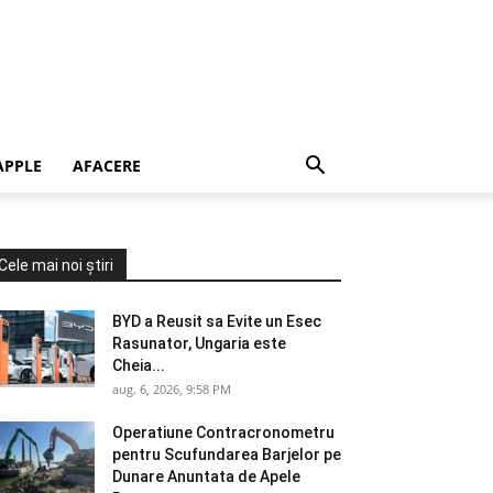
APPLE
AFACERE
Cele mai noi știri
BYD a Reusit sa Evite un Esec
Rasunator, Ungaria este
Cheia...
aug. 6, 2026, 9:58 PM
Operatiune Contracronometru
pentru Scufundarea Barjelor pe
Dunare Anuntata de Apele