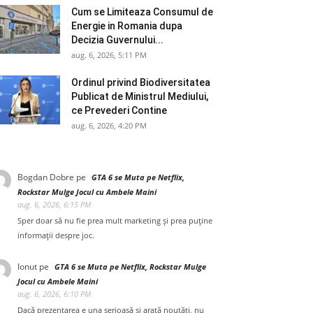
Cum se Limiteaza Consumul de
Energie in Romania dupa
Decizia Guvernului...
aug. 6, 2026, 5:11 PM
Ordinul privind Biodiversitatea
Publicat de Ministrul Mediului,
ce Prevederi Contine
aug. 6, 2026, 4:20 PM
Bogdan Dobre
pe
GTA 6 se Muta pe Netflix,
Rockstar Mulge Jocul cu Ambele Maini
aug. 6, 2026, 6:15 PM
Sper doar să nu fie prea mult marketing și prea puține
informații despre joc.
Ionut
pe
GTA 6 se Muta pe Netflix, Rockstar Mulge
Jocul cu Ambele Maini
aug. 6, 2026, 6:10 PM
Dacă prezentarea e una serioasă și arată noutăți, nu