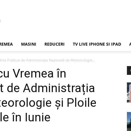
REMEA
MASINI
REDUCERI
TV LIVE IPHONE SI IPAD
ia Publicat de Administrația Națională de Meteorologie...
cu Vremea în
 de Administrația
eorologie și Ploile
e în Iunie