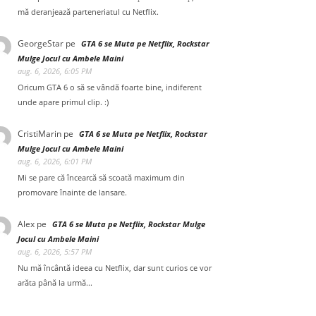
mă deranjează parteneriatul cu Netflix.
GeorgeStar
pe
GTA 6 se Muta pe Netflix, Rockstar
Mulge Jocul cu Ambele Maini
aug. 6, 2026, 6:05 PM
Oricum GTA 6 o să se vândă foarte bine, indiferent
unde apare primul clip. :)
CristiMarin
pe
GTA 6 se Muta pe Netflix, Rockstar
Mulge Jocul cu Ambele Maini
aug. 6, 2026, 6:01 PM
Mi se pare că încearcă să scoată maximum din
promovare înainte de lansare.
Alex
pe
GTA 6 se Muta pe Netflix, Rockstar Mulge
Jocul cu Ambele Maini
aug. 6, 2026, 5:57 PM
Nu mă încântă ideea cu Netflix, dar sunt curios ce vor
arăta până la urmă...