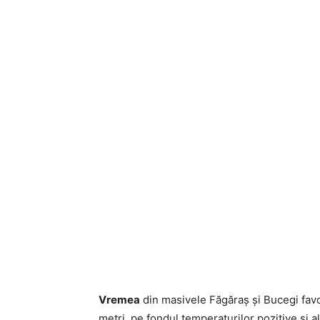
Vremea
din masivele Făgăraș și Bucegi favo
metri, pe fondul temperaturilor pozitive și a