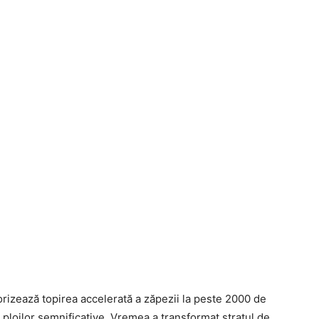
rizează topirea accelerată a zăpezii la peste 2000 de
l ploilor semnificative. Vremea a transformat stratul de