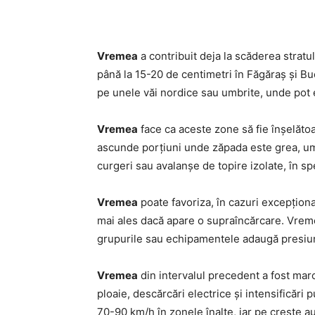
Vremea
a contribuit deja la scăderea stratu
până la 15-20 de centimetri în Făgăraș și 
pe unele văi nordice sau umbrite, unde pot 
Vremea
face ca aceste zone să fie înșelăto
ascunde porțiuni unde zăpada este grea, umed
curgeri sau avalanșe de topire izolate, în sp
Vremea
poate favoriza, în cazuri excepționa
mai ales dacă apare o supraîncărcare. Vreme
grupurile sau echipamentele adaugă presiune
Vremea
din intervalul precedent a fost marc
ploaie, descărcări electrice și intensificări
70-90 km/h în zonele înalte, iar pe creste a