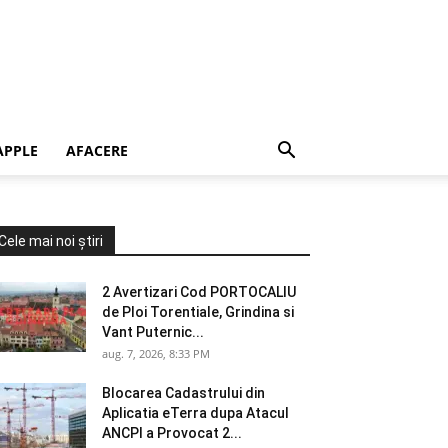
APPLE
AFACERE
Cele mai noi știri
2 Avertizari Cod PORTOCALIU
de Ploi Torentiale, Grindina si
Vant Puternic...
aug. 7, 2026, 8:33 PM
Blocarea Cadastrului din
Aplicatia eTerra dupa Atacul
ANCPI a Provocat 2...