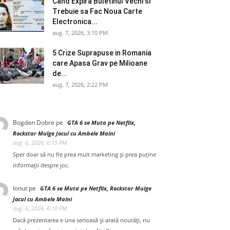
Cand Expira Buletinul Vechi si
Trebuie sa Fac Noua Carte
Electronica...
aug. 7, 2026, 3:10 PM
5 Crize Suprapuse in Romania
care Apasa Grav pe Milioane
de...
aug. 7, 2026, 2:22 PM
Bogdan Dobre
pe
GTA 6 se Muta pe Netflix,
Rockstar Mulge Jocul cu Ambele Maini
aug. 6, 2026, 6:15 PM
Sper doar să nu fie prea mult marketing și prea puține
informații despre joc.
Ionut
pe
GTA 6 se Muta pe Netflix, Rockstar Mulge
Jocul cu Ambele Maini
aug. 6, 2026, 6:10 PM
Dacă prezentarea e una serioasă și arată noutăți, nu