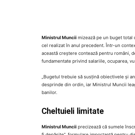
Ministrul Muncii
mizează pe un buget total d
cel realizat în anul precedent. Într-un contex
această creștere contează pentru români, d
fundamentate privind salariile, ocuparea, vul
„Bugetul trebuie să susțină obiectivele și an
desprinde din ordin, iar Ministrul Muncii lea
banilor.
Cheltuieli limitate
Ministrul Muncii
precizează că sumele înscri
fi depășite”, formulare importantă pentru dis