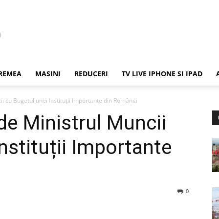
REMEA
MASINI
REDUCERI
TV LIVE IPHONE SI IPAD
ii cu Bugetul unei Instituții Importante din România
de Ministrul Muncii
nstituții Importante
0