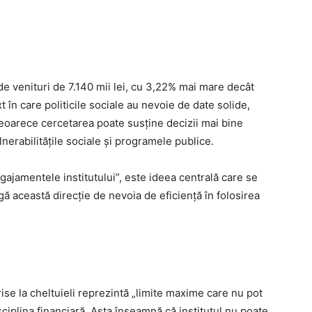
e venituri de 7.140 mii lei, cu 3,22% mai mare decât
t în care politicile sociale au nevoie de date solide,
eoarece cercetarea poate susține decizii mai bine
nerabilitățile sociale și programele publice.
gajamentele institutului”, este ideea centrală care se
gă această direcție de nevoia de eficiență în folosirea
se la cheltuieli reprezintă „limite maxime care nu pot
ciplina financiară. Asta înseamnă că institutul nu poate