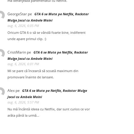
mă deranjează parteneriatul cu Netflix.
GeorgeStar
pe
GTA 6 se Muta pe Netflix, Rockstar
Mulge Jocul cu Ambele Maini
aug. 6, 2026, 6:05 PM
Oricum GTA 6 o să se vândă foarte bine, indiferent
unde apare primul clip. :)
CristiMarin
pe
GTA 6 se Muta pe Netflix, Rockstar
Mulge Jocul cu Ambele Maini
aug. 6, 2026, 6:01 PM
Mi se pare că încearcă să scoată maximum din
promovare înainte de lansare.
Alex
pe
GTA 6 se Muta pe Netflix, Rockstar Mulge
Jocul cu Ambele Maini
aug. 6, 2026, 5:57 PM
Nu mă încântă ideea cu Netflix, dar sunt curios ce vor
arăta până la urmă...