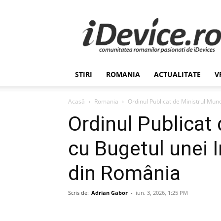
Stiri
de
Ultima
Ora
despre
Romania,
STIRI
ROMANIA
ACTUALITATE
V
Afaceri,
Tehnologie,
Economie,
Acasă
Romania
Ordinul Publicat de Ministrul Munc
Stiinta
Ordinul Publicat 
–
iDevice.ro
cu Bugetul unei I
din România
Scris de:
Adrian Gabor
-
iun. 3, 2026, 1:25 PM