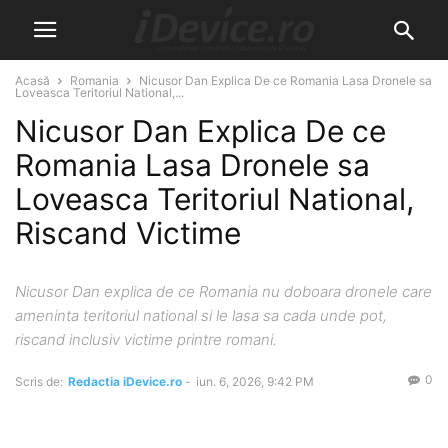
Acasă
Romania
Nicusor Dan Explica De ce Romania Lasa Dronele sa
Loveasca Teritoriul National,...
Nicusor Dan Explica De ce
Romania Lasa Dronele sa
Loveasca Teritoriul National,
Riscand Victime
Nicusor Dan explica de ce Romania nu doboara dronele care
ameninta teritoriul national si le lasa sa cada unde pot,
riscand inclusiv victime printre romani.
0
Scris de:
Redactia iDevice.ro
-
iun. 6, 2026, 9:42 PM