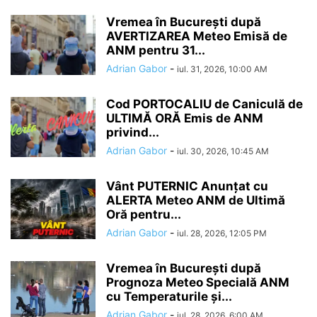
Vremea în București după
AVERTIZAREA Meteo Emisă de
ANM pentru 31...
Adrian Gabor
-
iul. 31, 2026, 10:00 AM
Cod PORTOCALIU de Caniculă de
ULTIMĂ ORĂ Emis de ANM
privind...
Adrian Gabor
-
iul. 30, 2026, 10:45 AM
Vânt PUTERNIC Anunțat cu
ALERTA Meteo ANM de Ultimă
Oră pentru...
Adrian Gabor
-
iul. 28, 2026, 12:05 PM
Vremea în București după
Prognoza Meteo Specială ANM
cu Temperaturile și...
Adrian Gabor
-
iul. 28, 2026, 6:00 AM