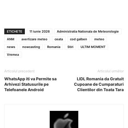
ETICHETE
11 iunie 2026
Administratia Nationala de Meteorologie
ANM
avertizare meteo
ceata
cod galben
meteo
news
nowcasting
Romania
Stiri
ULTIM MOMENT
Vremea
Articolul precedent
Articolul următor
WhatsApp iti va Permite sa
LIDL Romania da Gratuit
Arhivezi Statusurile pe
Cupoane de Cumparaturi
Telefoanele Android
Clientilor din Toata Tara