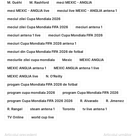
M. Guéhi
M. Rashford
meci MEXIC - ANGLIA
meci MEXIC - ANGLIA live
meciul live MEXIC - ANGLIA antena 1
meciul zilei Cupa Mondiala 2026
meciul zilei Cupa Mondiala FIFA 2026
meciuri antena 1
meciuri antena 1 live
meciuri Cupa Mondiala FIFA 2026
meciuri Cupa Mondiala FIFA 2026 antena 1
meciuri din Cupa Mondiala FIFA 2026 de fotbal
meciurile zilei cupa mondiala
Mexic
MEXIC ANGLIA
MEXIC ANGLIA antena 1
MEXIC ANGLIA antena 1 live
MEXIC ANGLIA live
N. O'Reilly
progam Cupa Mondiala FIFA 2026 de fotbal
program cupa mondiala 2026
program Cupa Mondiala FIFA 2026
program Cupa Mondiala FIFA 2026 2026
R. Alvarado
R. Jimenez
R. Rangel
steam antena 1
Toronto
tv live antena 1
TV Online
world cup live
Articolul precedent
Articolul următor