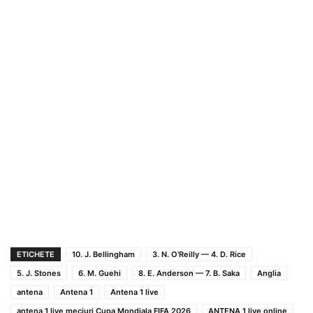
ETICHETE
10. J. Bellingham
3. N. O'Reilly — 4. D. Rice
5. J. Stones
6. M. Guehi
8. E. Anderson — 7. B. Saka
Anglia
antena
Antena 1
Antena 1 live
antena 1 live meciuri Cupa Mondiala FIFA 2026
ANTENA 1 live online