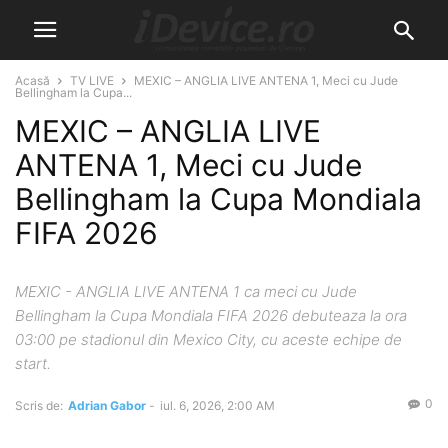
Acasă
TV LIVE
MEXIC – ANGLIA LIVE ANTENA 1, Meci cu Jude
Bellingham la Cupa...
MEXIC – ANGLIA LIVE
ANTENA 1, Meci cu Jude
Bellingham la Cupa Mondiala
FIFA 2026
MEXIC - ANGLIA LIVE ANTENA 1 ca meci cu Jude
Bellingham la Cupa Mondiala FIFA 2026 debuteaza la ora
03:00 pe stadionul din Mexico City, cu aceste echipe de
start.
0
Scris de:
Adrian Gabor
-
iul. 6, 2026, 2:00 AM