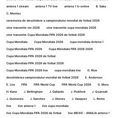
antena 1 stream
antena 1 TV live
antena 1 tv online
B. Saka
C. Montes
ceremonia de deschidere a campionatului mondial de fotbal 2026
cine transmite cm 2026
cine transmite cupa mondiala 2026
cine transmite Cupa Mondiala FIFA 2026 de fotbal 2026
Cupa Mondiala
Cupa Mondiala 2026
cupa mondiala Antena 1
Cupa Mondiala FIFA 2026
Cupa Mondiala FIFA 2026 2026
Cupa Mondiala FIFA 2026 de fotbal
Cupa Mondiala FIFA 2026 de fotbal 2026
Cupa Mondiala FIFA 2026 live
cupa mondiala live
D. Rice
deschiderea campionatului mondial de fotbal 2026
E. Anderson
E. Lira
FIFA
FIFA World Cup
FIFA World Cup 2026
G. Mora
H. Kane
J. Bellingham
J. Gallardo
J. Pickford
J. Quansah
J. Quinones
J. Sanchez
J. Stones
J. Vasquez
L. Romo
live
live antena 1
live cupa mondiala
live Cupa Mondiala FIFA 2026 de fotbal
live MEXIC - ANGLIA antena 1