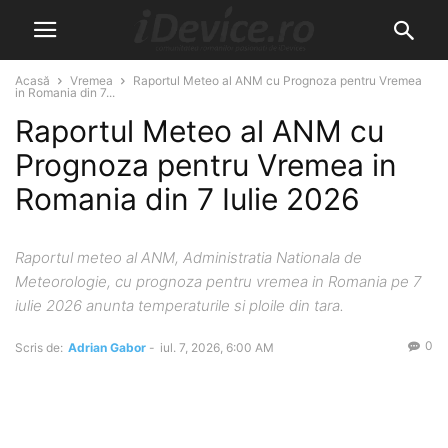
Acasă
Vremea
Raportul Meteo al ANM cu Prognoza pentru Vremea
in Romania din 7...
Raportul Meteo al ANM cu
Prognoza pentru Vremea in
Romania din 7 Iulie 2026
Raportul meteo al ANM, Administratia Nationala de
Meteorologie, cu prognoza pentru vremea in Romania pe 7
iulie 2026 anunta temperaturile si ploile din tara.
0
Scris de:
Adrian Gabor
-
iul. 7, 2026, 6:00 AM