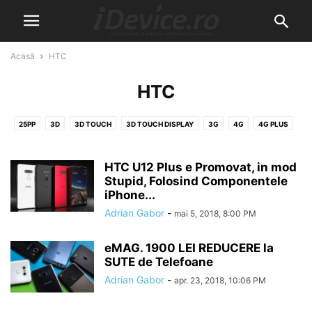
Acasă
HTC
HTC
25PP
3D
3D TOUCH
3D TOUCH DISPLAY
3G
4G
4G PLUS
4K
5G
5K
6G
8K
A10
A11
A12
A5
A6
A7
A7X
A8
A8X
A9
A9X
ABONAMENT
ABSINTHE
HTC U12 Plus e Promovat, in mod
ACCESORII
ACTIVARE
Stupid, Folosind Componentele
ACTIVATION LOCK
ACTIVATOR
iPhone...
ACTUALITATE
ACTUALIZARE
ACTUALIZARE SOFTWARE
Adrian Gabor
-
mai 5, 2018, 8:00 PM
ADAPTARI TACTILE
ADOBE
AFACERE
AIRDROP
AIRPLAY
AIRPODS
AIRPOWER
AIRPRINT
AKTA
ALLVIEW
ALPHABET
eMAG. 1900 LEI REDUCERE la
ALTEX
AMAZON
ANDROID
ANDROID WEAR
ANGRY BIRDS
SUTE de Telefoane
ANGRY BIRDS 2
ANULARE COMANDA
APARARE
APEL TELEFONIC
Adrian Gabor
-
apr. 23, 2018, 10:06 PM
APEL VIDEO
APLICATIA GRATUITA A SAPTAMANII
APLICATIA SAPTAMANII
APLICATIE WATCH
APLICATII
APLICATII FOTO