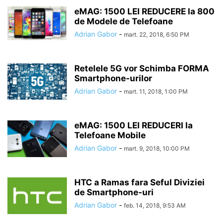
APLICATII GRATUITE IPHONE, IPAD, IOS, APP STORE
eMAG: 1500 LEI REDUCERE la 800
de Modele de Telefoane
APLICATII LA PRET REDUS IPHONE, IPAD, IOS, APP STORE
APLICATII PLATITE
Adrian Gabor
-
APP SYNC IOS 8
APPLE
APPLE CAMPUS 2
mart. 22, 2018, 6:50 PM
APPLE CARE
APPLE ID
APPLE MAPS
APPLE MUSIC
APPLE NEWS
APPLE PAY
APPLE PENCIL
APPLE SHOP
APPLE SIM
APPLE STORE
APPLE STORE ONLINE
Retelele 5G vor Schimba FORMA
APPLE TV
APPLE TV 3
APPLE TV 4
APPLE TV 5
APPLE WATCH
Smartphone-urilor
APPLE WATCH 2
APPSTORE
ARTICOLE
ASUS
AT&T
Adrian Gabor
-
mart. 11, 2018, 1:00 PM
AUTONOMIE
BACKGROUND APP REFRESH
BAROMETRU
BASEBAND
BASEBAND 05.12.01
BASEBAND 06.15.00
BATERIE
BATERIE EXTERNA
eMAG: 1500 LEI REDUCERI la
BBM
BEATS
BEATS 1 RADIO
BIGBOSS
BING
BITESMS
Telefoane Mobile
BLACK FRIDAY
Adrian Gabor
-
mart. 9, 2018, 10:00 PM
HTC a Ramas fara Seful Diviziei
de Smartphone-uri
Adrian Gabor
-
feb. 14, 2018, 9:53 AM