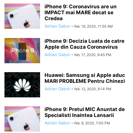
APLICATII GRATUITE IPHONE, IPAD, IOS, APP STORE
iPhone 9: Coronavirus are un
IMPACT mai MARE decat se
APLICATII LA PRET REDUS IPHONE, IPAD, IOS, APP STORE
APLICATII PLATITE
Credea
APP SYNC IOS 8
APPLE
APPLE CAMPUS 2
APPLE CARE
APPLE ID
Adrian Gabor
-
feb. 19, 2020, 11:55 AM
APPLE MAPS
APPLE MUSIC
APPLE NEWS
APPLE PAY
APPLE PENCIL
APPLE SHOP
APPLE SIM
APPLE STORE
APPLE STORE ONLINE
iPhone 9: Decizia Luata de catre
APPLE TV
APPLE TV 3
APPLE TV 4
APPLE TV 5
APPLE WATCH
Apple din Cauza Coronavirus
APPLE WATCH 2
APPSTORE
ARTICOLE
ASUS
AT&T
Adrian Gabor
-
feb. 17, 2020, 6:45 PM
AUTONOMIE
BACKGROUND APP REFRESH
BAROMETRU
BASEBAND
BASEBAND 05.12.01
BASEBAND 06.15.00
BATERIE
BATERIE EXTERNA
Huawei: Samsung si Apple aduc
BBM
BEATS
BEATS 1 RADIO
BIGBOSS
BING
BITESMS
MARI PROBLEME Pentru Chinezi
BLACK FRIDAY
Adrian Gabor
-
feb. 12, 2020, 6:14 PM
iPhone 9: Pretul MIC Anuntat de
Specialisti Inaintea Lansarii
Adrian Gabor
-
feb. 8, 2020, 7:00 PM