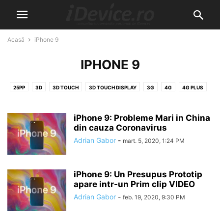
Acasă
iPhone 9
IPHONE 9
25PP
3D
3D TOUCH
3D TOUCH DISPLAY
3G
4G
4G PLUS
4K
5G
5K
6G
8K
A10
A11
A12
A5
A6
A7
A7X
A8
A8X
A9
A9X
ABONAMENT
ABSINTHE
iPhone 9: Probleme Mari in China
ACCESORII
ACTIVARE
din cauza Coronavirus
ACTIVATION LOCK
ACTIVATOR
ACTUALITATE
ACTUALIZARE
ACTUALIZARE SOFTWARE
Adrian Gabor
-
mart. 5, 2020, 1:24 PM
ADAPTARI TACTILE
ADOBE
AFACERE
AIRDROP
AIRPLAY
AIRPODS
AIRPOWER
AIRPRINT
AKTA
ALLVIEW
ALPHABET
iPhone 9: Un Presupus Prototip
ALTEX
AMAZON
ANDROID
ANDROID WEAR
ANGRY BIRDS
apare intr-un Prim clip VIDEO
ANGRY BIRDS 2
ANULARE COMANDA
APARARE
APEL TELEFONIC
Adrian Gabor
-
feb. 19, 2020, 9:30 PM
APEL VIDEO
APLICATIA GRATUITA A SAPTAMANII
APLICATIA SAPTAMANII
APLICATIE WATCH
APLICATII
APLICATII FOTO