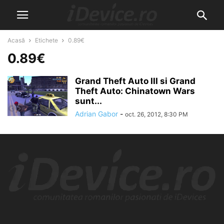
Acasă
Etichete
0.89€
0.89€
Grand Theft Auto III si Grand
Theft Auto: Chinatown Wars
sunt...
Adrian Gabor
-
oct. 26, 2012, 8:30 PM