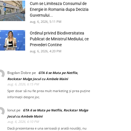
Cum se Limiteaza Consumul de
Energie in Romania dupa Decizia
Guvernului...
aug. 6, 2026, 5:11 PM
Ordinul privind Biodiversitatea
Publicat de Ministrul Mediului, ce
Prevederi Contine
aug. 6, 2026, 4:20 PM
Bogdan Dobre
pe
GTA 6 se Muta pe Netflix,
Rockstar Mulge Jocul cu Ambele Maini
aug. 6, 2026, 6:15 PM
Sper doar să nu fie prea mult marketing și prea puține
informații despre joc.
Ionut
pe
GTA 6 se Muta pe Netflix, Rockstar Mulge
Jocul cu Ambele Maini
aug. 6, 2026, 6:10 PM
Dacă prezentarea e una serioasă și arată noutăți, nu