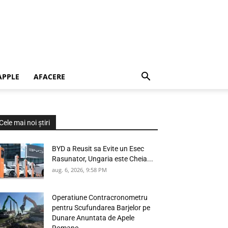
APPLE
AFACERE
Cele mai noi știri
BYD a Reusit sa Evite un Esec
Rasunator, Ungaria este Cheia...
aug. 6, 2026, 9:58 PM
Operatiune Contracronometru
pentru Scufundarea Barjelor pe
Dunare Anuntata de Apele