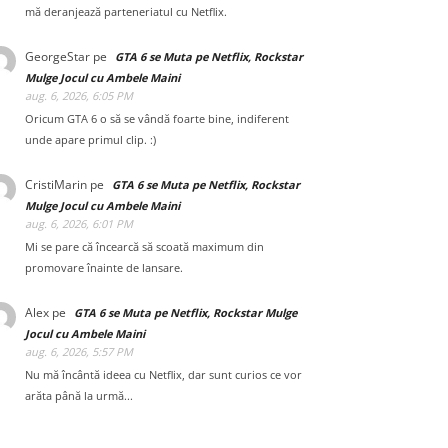
mă deranjează parteneriatul cu Netflix.
GeorgeStar
pe
GTA 6 se Muta pe Netflix, Rockstar
Mulge Jocul cu Ambele Maini
aug. 6, 2026, 6:05 PM
Oricum GTA 6 o să se vândă foarte bine, indiferent
unde apare primul clip. :)
CristiMarin
pe
GTA 6 se Muta pe Netflix, Rockstar
Mulge Jocul cu Ambele Maini
aug. 6, 2026, 6:01 PM
Mi se pare că încearcă să scoată maximum din
promovare înainte de lansare.
Alex
pe
GTA 6 se Muta pe Netflix, Rockstar Mulge
Jocul cu Ambele Maini
aug. 6, 2026, 5:57 PM
Nu mă încântă ideea cu Netflix, dar sunt curios ce vor
arăta până la urmă...