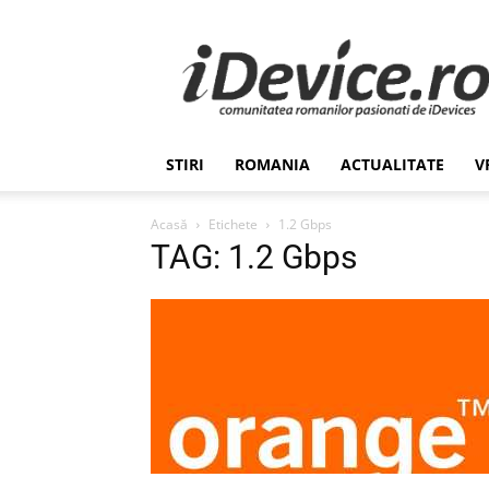
Stiri
de
Ultima
Ora
despre
Romania,
STIRI
ROMANIA
ACTUALITATE
V
Afaceri,
Tehnologie,
Economie,
Acasă
Etichete
1.2 Gbps
Stiinta
TAG: 1.2 Gbps
–
iDevice.ro